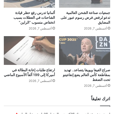
ك
ش
و
خ
ي
جمعيات صناعة الشحن العالمية
ألمانيا تدرس رفع حظر قيادة
ص
ت
تدعو لرفض فرض رسوم عبور على
الشاحنات في العطلات بسبب
ي
ي
المضايق
انخفاض منسوب “الراين”
ا
ة
أغسطس 7, 2026
أغسطس 7, 2026
ت
و
ف
ق
ي
ف
ك
ز
أ
ة
س
ف
ا
ي
ل
ا
صراع الفيفا ويويفا يتصاعد.. تهديد
ارتفاع طلبات إعانة البطالة في
ع
بمقاطعة كأس العالم يضع إنفانتينو
أميركا إلى 199 ألفاً الأسبوع الماضي
ل
تحت الضغط
ا
ق
أغسطس 7, 2026
ل
ر
أغسطس 7, 2026
م
و
ق
ض
اترك تعليقاً
ط
ر
2