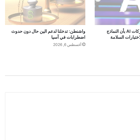
د
ي
د
ت
إدارة ترامب تبلغ شركات AI بأن النماذج
واشنطن: تدخلنا لدعم الين حال دون حدوث
أ
ختبارات السلامة
اضطرابات في آسيا
ش
أغسطس 6, 2026
ي
ر
ا
ت
ا
ل
خ
ر
و
ج
و
ا
ل
ع
و