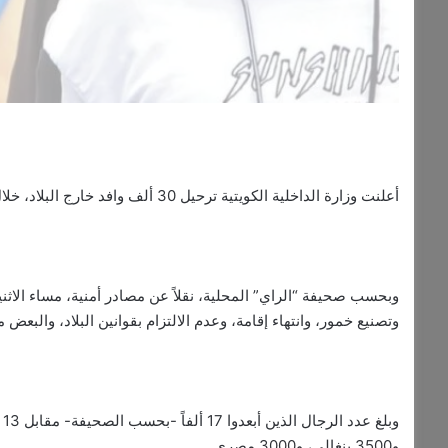
أعلنت وزارة الداخلية الكويتية ترحيل 30 ألف وافد خارج البلاد، خلال العام 2022؛ بسبب ارتكابهم جرائم ومخالفات متنوعة.
وبحسب صحيفة “الراي” المحلية، نقلاً عن مصادر أمنية، مساء الاث
وتصنيع خمور، وانتهاء إقامة، وعدم الالتزام بقوانين البلاد، والبعض 
و3500 بنغالي، و3000 مصري.