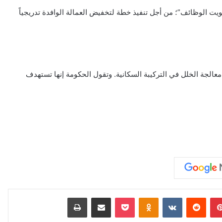
حكومية متتالية لـ”تكويت الوظائف”؛ من أجل تنفيذ خطة لتخفيض العمالة الوافدة تدريجياً
9 سبتمبر 2021، لجنة لبحث آليات معالجة الخلل في التركيبة السكانية. وتقول الحكومة إنها تستهدف
بينتيريست
‏Reddit
‏VKontakte
Odnoklassniki
‫Pocket
مشاركة عبر البريد
طباعة