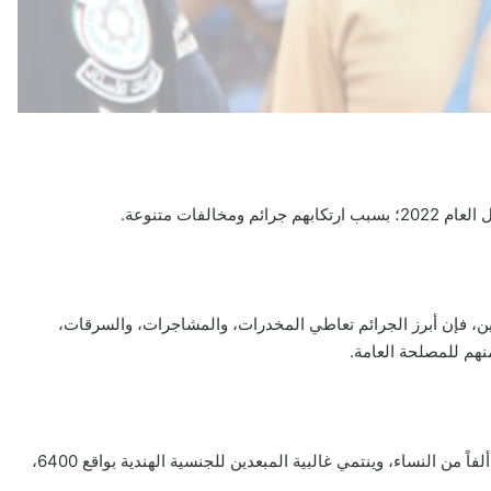
نين، فإن أبرز الجرائم تعاطي المخدرات، والمشاجرات، والسرقات،
منهم للمصلحة العامة.
وبلغ عدد الرجال الذين أبعدوا 17 ألفاً -بحسب الصحيفة- مقابل 13 ألفاً من النساء، وينتمي غالبية المبعدين للجنسية الهندية بواقع 6400،