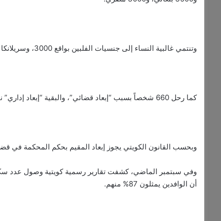
وتنتمي غالبية النساء إلى جنسيات الفلبين بواقع 3000، وسريلانكا بواقع 2600، والهند 1700، وإثيوبيا 1400.
كما رحل 660 شخصاً بسبب “إبعاد قضائي”، والبقية “إبعاد إداري” نتيجة الجرائم والمخالفات المتنوعة.
وبحسب القانون الكويتي يجوز إبعاد المقيم بحكم المحكمة في قضايا 
أن الوافدين يمثلون 87% منهم.