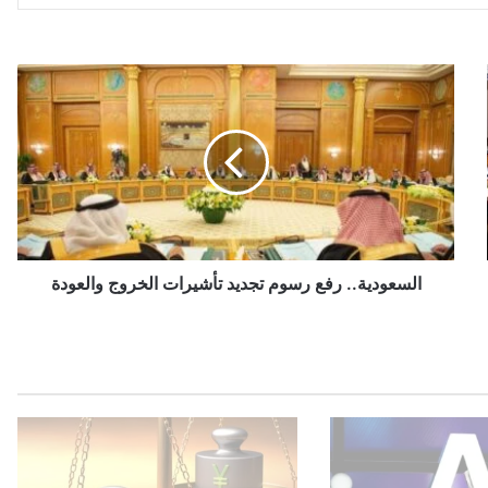
ا
ل
س
ع
و
د
ي
ة
.
.
السعودية.. رفع رسوم تجديد تأشيرات الخروج والعودة
ر
ف
ع
ر
س
و
م
ت
ج