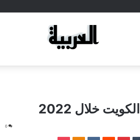
0
‏Tumblr
بينتيريست
‏Reddit
‏VKontakte
Odnoklassniki
‫Pocket