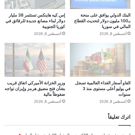
ي
ل
ل
ش
ا
البنك الدولي يوافق على منحة
إس.كيه هاينكس تستثمر 38 مليار
ووفق تقرير لجنة الميزانيات والحساب الختامي
ر
ن
بـ100 مليون دولار لتحديث القطاع
دولار لبناء مصانع جديدة للرقائق في
ك
ت
المالي في سوريا
كوريا الجنوبية
البرلمانية، قدرت الإيرادات بميزانية الوزارات
ا
خ
أغسطس 8, 2026
أغسطس 8, 2026
ت
ا
والإدارات الحكومية للسنة المالية (2022-
م
ب
ح
ا
2023) بمبلغ 75.4 مليار دولار، ومصروفات
ل
ت
ي
ا
بقيمة 75.9 مليار دولار، وعجز 405 ملايين
ة
ل
و
م
دولار.
ع
ج
الفاو أسعار الغذاء العالمية تسجل
وزير الخزانة الأميركي اتفاق قريب
ا
في يوليو أعلى مستوى منذ 3
بشأن فتح مضيق هرمز وإيران تواجه
ل
سنوات
ضغوطاً مالية
ل
س
م
ا
أغسطس 8, 2026
أغسطس 8, 2026
ي
ل
ة
ب
اترك تعليقاً
ل
د
ي