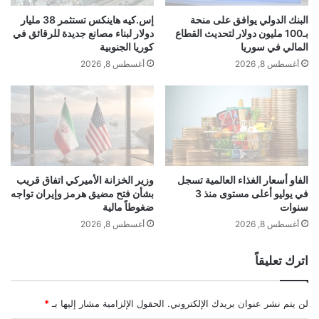
ل
100 وجهة سياحية عالمية بعد اكتمال مشاريع
ر
البنك الدولي يوافق على منحة
إس.كيه هاينكس تستثمر 38 مليار
ق
ض
بـ100 مليون دولار لتحديث القطاع
دولار لبناء مصانع جديدة للرقائق في
البحر الأحمر، بحسب صحيفة “الاقتصادية”.
ى
ا
المالي في سوريا
كوريا الجنوبية
ت
ن
أغسطس 8, 2026
أغسطس 8, 2026
د
ع
ف
ل
ق
ا
ا
ق
وأشار الخطيب، خلال لقائه المستثمرين
ت
ا
ض
ت
وأصحاب الأعمال بالغرفة التجارية بمكة
خ
ا
م
ل
الفاو أسعار الغذاء العالمية تسجل
وزير الخزانة الأميركي اتفاق قريب
المكرمة، إلى أهمية الشراكة بين القطاعين
في يوليو أعلى مستوى منذ 3
بشأن فتح مضيق هرمز وإيران تواجه
ة
ر
سنوات
ضغوطاً مالية
ي
العام والخاص، لتعزيز الأداء في القطاع
ا
أغسطس 8, 2026
أغسطس 8, 2026
السياحي ورفع مساهمته في الاقتصاد، مبيناً أنه
ض
و
اترك تعليقاً
منذ إطلاق استراتيجية السياحة أنشئ العديد
ب
غ
من المشاريع التي تساعد في تقديم الخدمات،
د
لن يتم نشر عنوان بريدك الإلكتروني.
الحقول الإلزامية مشار إليها بـ
*
ا