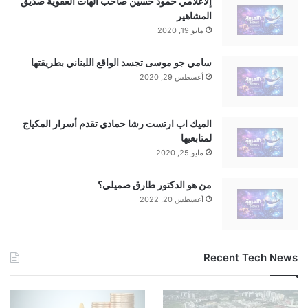
إلاعلامي حمود حسين صاحب الهات العفوية صديق
المشاهير
مايو 19, 2020
سامي جو موسى تجسد الواقع اللبناني بطريقتها
أغسطس 29, 2020
الميك اب ارتست رشا حمادي تقدم أسرار المكياج
لمتابعيها
مايو 25, 2020
من هو الدكتور طارق صميلي؟
أغسطس 20, 2022
al3rabiya.com — وزير سعودي يكشف عن اجتماع حكومي مع
Recent Tech News
ولي العهد وسط البحر