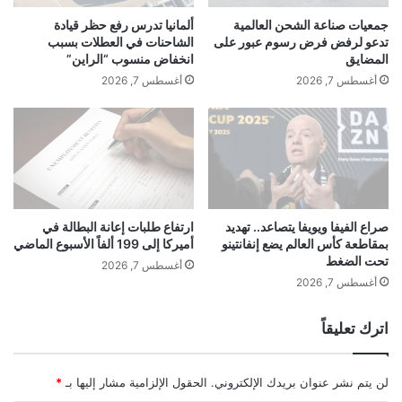
ا
ا
جمعيات صناعة الشحن العالمية
ألمانيا تدرس رفع حظر قيادة
ت
ر
تدعو لرفض فرض رسوم عبور على
الشاحنات في العطلات بسبب
ث
ه
المضايق
انخفاض منسوب “الراين”
م
ا
أغسطس 7, 2026
أغسطس 7, 2026
ا
ا
ل
ل
ب
م
ح
ه
ر
ن
ي
ي
ن
ف
ي
صراع الفيفا ويويفا يتصاعد.. تهديد
ارتفاع طلبات إعانة البطالة في
بمقاطعة كأس العالم يضع إنفانتينو
أميركا إلى 199 ألفاً الأسبوع الماضي
ت
تحت الضغط
ص
أغسطس 7, 2026
م
أغسطس 7, 2026
ي
م
اترك تعليقاً
ا
ل
أ
لن يتم نشر عنوان بريدك الإلكتروني.
الحقول الإلزامية مشار إليها بـ
*
ز