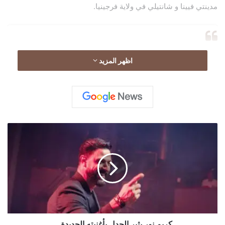
مدينتي فيينا و شانتيلي في ولاية فرجينيا.
اظهر المزيد
ك
ر
ي
م
ن
و
ر
ي
View this post on Instagram
ث
ي
كريم نور يثير الجدل بأغنيته الجديدة...