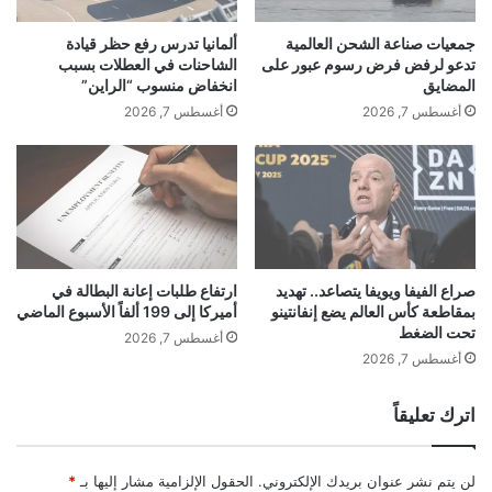
.
ل
.
ى
جمعيات صناعة الشحن العالمية
ألمانيا تدرس رفع حظر قيادة
ا
تدعو لرفض فرض رسوم عبور على
الشاحنات في العطلات بسبب
ل
المضايق
انخفاض منسوب “الراين”
ر
أغسطس 7, 2026
أغسطس 7, 2026
ي
ا
ض
ل
ل
م
ش
ا
صراع الفيفا ويويفا يتصاعد.. تهديد
ارتفاع طلبات إعانة البطالة في
بمقاطعة كأس العالم يضع إنفانتينو
أميركا إلى 199 ألفاً الأسبوع الماضي
ر
تحت الضغط
ك
أغسطس 7, 2026
ة
أغسطس 7, 2026
ف
ي
اترك تعليقاً
ا
ل
ل
لن يتم نشر عنوان بريدك الإلكتروني.
الحقول الإلزامية مشار إليها بـ
*