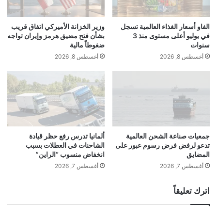
د
ي
خلال هذه القنوات باستقبال البلاغات المرتبطة
ي
ن
ة
ا
الفاو أسعار الغذاء العالمية تسجل
وزير الخزانة الأميركي اتفاق قريب
بجرائم التهريب، ومخالفات أحكام نظام
ف
ا
في يوليو أعلى مستوى منذ 3
بشأن فتح مضيق هرمز وإيران تواجه
ي
ل
سنوات
ضغوطاً مالية
الجمارك الموحد وذلك بسرية تامة، مع منح
ا
ش
أغسطس 8, 2026
أغسطس 8, 2026
ع
م
مكافأة مالية للمُبلّغ في حال صحة معلومات
ت
ا
ر
ل
البلاغ.​
ا
ي
ف
ة
ف
.
ر
.
ن
ل
جمعيات صناعة الشحن العالمية
ألمانيا تدرس رفع حظر قيادة
س
تدعو لرفض فرض رسوم عبور على
الشاحنات في العطلات بسبب
ا
المضايق
انخفاض منسوب “الراين”
ا
ر
ب
ا
أغسطس 7, 2026
أغسطس 7, 2026
ا
ت
ل
ر
اترك تعليقاً
د
ا
و
م
ل
ب