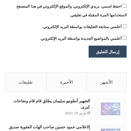
البلدان في يونيو الماضي إلى اتفاق مبدئي
احفظ اسمي، بريدي الإلكتروني، والموقع الإلكتروني في هذا المتصفح
لاستخدامها المرة المقبلة في تعليقي.
أوقف تصعيدًا على مدى أسابيع لحرب الرسوم
أعلمني بمتابعة التعليقات بواسطة البريد الإلكتروني.
الجمركية بينهما.
أعلمني بالمواضيع الجديدة بواسطة البريد الإلكتروني.
وركزت المحادثات التجارية السابقة بين
الولايات المتحدة والصين في جنيف ولندن في
الأشهر
الأخيرة
تعليقات
مايو ويونيو على خفض الرسوم الجمركية
المضادة الأميركية والصينية من مستويات
الشهير أنطونيو سليمان يطلق قام قام ونجاحات
كبرى.
مرتفعة واستعادة تدفق المعادن الأرضية
مارس 13, 2021
النادرة الذي أوقفته الصين ورقائق إنفيديا
إلاعلامي حمود حسين صاحب الهات العفوية صديق