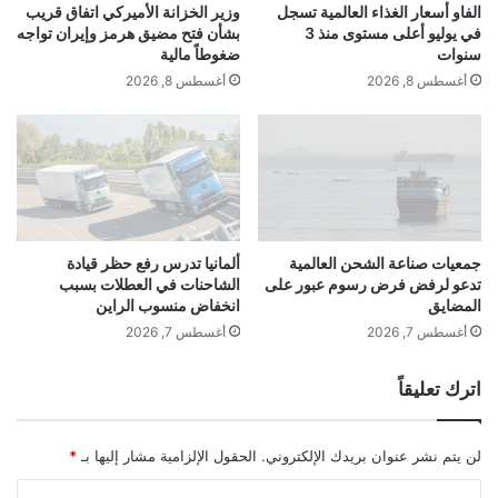
ف
ل
الفاو أسعار الغذاء العالمية تسجل
وزير الخزانة الأميركي اتفاق قريب
ر
ب
في يوليو أعلى مستوى منذ 3
بشأن فتح مضيق هرمز وإيران تواجه
د
ح
سنوات
ضغوطاً مالية
ا
ر
أغسطس 8, 2026
أغسطس 8, 2026
يأتي ذلك فيما نقلت صحيفة “ساوث تشاينا
ن
ي
ة
مورنينغ بوست”، عن مصادر مطلعة يوم الأحد،
ا
ل
أن من المتوقع أن تمدد بكين وواشنطن هدنة
ر
و
الرسوم الجمركية بينهما لمدة ثلاثة أشهر أخرى
س
ي
جمعيات صناعة الشحن العالمية
ألمانيا تدرس رفع حظر قيادة
خلال المحادثات التجارية التي تستضيفها
تدعو لرفض فرض رسوم عبور على
الشاحنات في العطلات بسبب
ة
المضايق
انخفاض منسوب الراين
و
ستوكهولم الاثنين، وفق وكالة “رويترز”.
ت
أغسطس 7, 2026
أغسطس 7, 2026
ع
ز
اترك تعليقاً
ي
ز
ويجتمع كبار المفاوضين الأميركيين والصينيين
ت
لن يتم نشر عنوان بريدك الإلكتروني.
الحقول الإلزامية مشار إليها بـ
*
س
في ستوكهولم لمعالجة خلافات اقتصادية قائمة
ل
ا