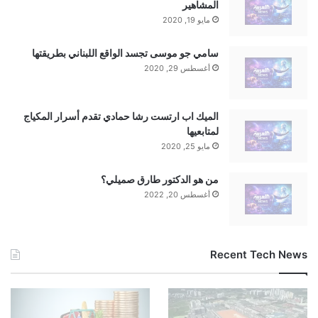
للذكاء الاصطناعي وغيرها من السلع التي
المشاهير
مايو 19, 2020
أوقفتها الولايات المتحدة.
سامي جو موسى تجسد الواقع اللبناني بطريقتها
أغسطس 29, 2020
الميك اب ارتست رشا حمادي تقدم أسرار المكياج
لمتابعيها
مايو 25, 2020
من هو الدكتور طارق صميلي؟
أغسطس 20, 2022
Recent Tech News
al3rabiya.com — ترامب يجمّد القيود على صادرات
التكنولوجيا إلى الصين