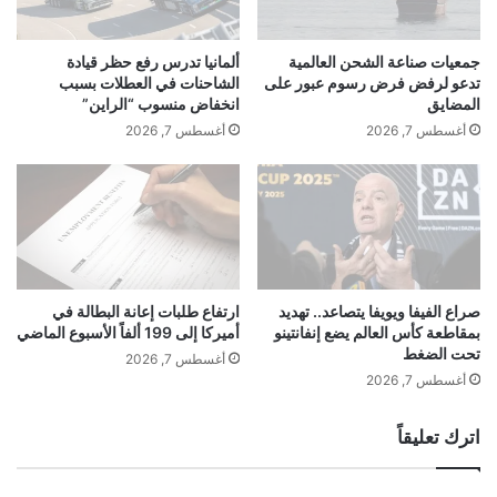
د
ط
ع
ل
م
ق
جمعيات صناعة الشحن العالمية
ألمانيا تدرس رفع حظر قيادة
م
أ
تدعو لرفض فرض رسوم عبور على
الشاحنات في العطلات بسبب
ن
و
المضايق
انخفاض منسوب “الراين”
ز
ل
أغسطس 7, 2026
أغسطس 7, 2026
ي
م
ا
ر
د
ا
ة
ج
ا
ع
ل
ة
ص
ل
ا
ل
صراع الفيفا ويويفا يتصاعد.. تهديد
ارتفاع طلبات إعانة البطالة في
بمقاطعة كأس العالم يضع إنفانتينو
أميركا إلى 199 ألفاً الأسبوع الماضي
د
و
تحت الضغط
ر
ا
أغسطس 7, 2026
ا
ئ
أغسطس 7, 2026
ت
ح
ا
اترك تعليقاً
ل
د
ع