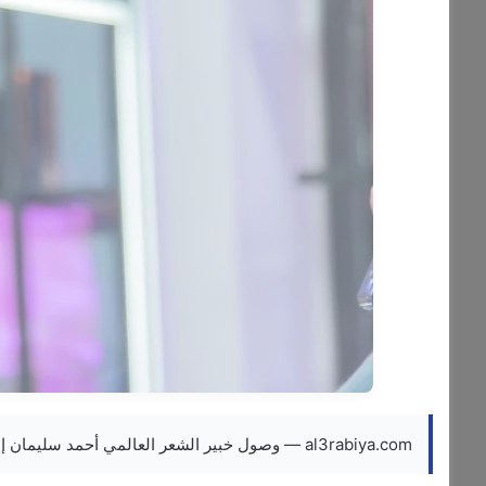
al3rabiya.com — وصول خبير الشعر العالمي أحمد سليمان إلى الرياض وسط ترحيب واسع