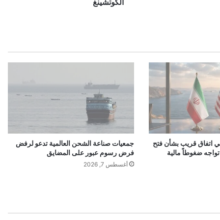
أ
الكوتشينغ
ف
ض
ل
ف
ي
ل
ب
ن
ا
ن
و
ا
ل
كي اتفاق قريب بشأن فتح
جمعيات صناعة الشحن العالمية تدعو لرفض
و
واجه ضغوطاً مالية
فرض رسوم عبور على المضايق
ط
أغسطس 7, 2026
ن
ا
ل
ع
ر
ب