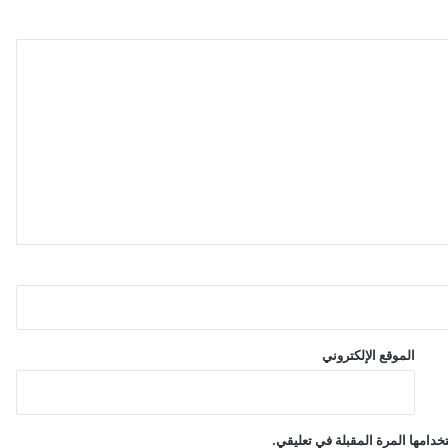
ي
ف
ي
ع
ا
ل
م
ا
ل
ك
و
ت
ش
ي
ن
غ
الموقع الإلكتروني
دامها المرة المقبلة في تعليقي.