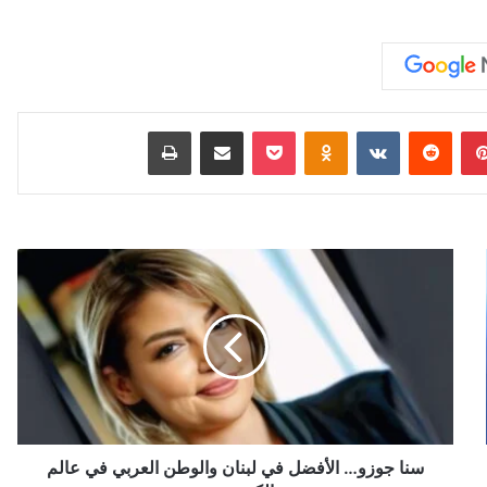
بينتيريست
‏Reddit
‏VKontakte
Odnoklassniki
‫Pocket
مشاركة عبر البريد
طباعة
س
ن
ا
ج
و
ز
و
…
ا
ل
سنا جوزو… الأفضل في لبنان والوطن العربي في عالم