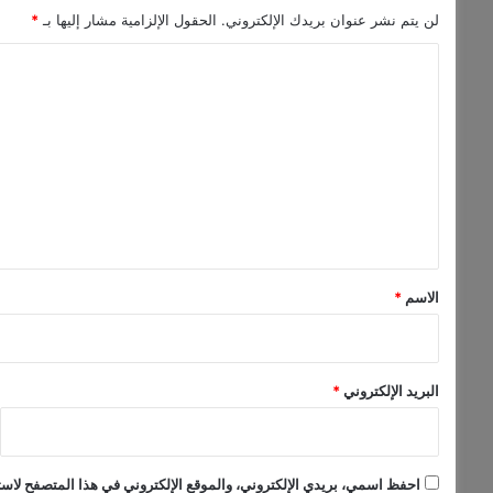
ذ
لن يتم نشر عنوان بريدك الإلكتروني.
الحقول الإلزامية مشار إليها بـ
*
ك
ا
ا
ء
ل
ا
ت
ل
ا
ع
ص
ل
ط
ن
ي
ا
ق
ع
*
ي
الاسم
*
ف
ي
ا
ل
البريد الإلكتروني
*
س
ع
و
د
احفظ اسمي، بريدي الإلكتروني، والموقع الإلكتروني في هذا المتصفح لاستخ