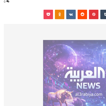
0
‏Tumblr
بينتيريست
‏Reddit
‏VKontakte
Odnoklassniki
‫Pocket