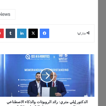
فيسبوك
‫X
لينكدإن
‏Tumblr
شاركها
ا
ل
د
ك
ت
و
ر
إ
ي
ل
الدكتور إيلي متري: رائد الروبوتات والذكاء الاصطناعي