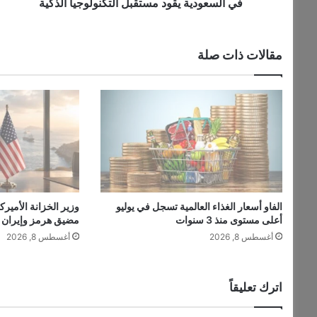
ي
في السعودية يقود مستقبل التكنولوجيا الذكية
م
ت
ر
مقالات ذات صلة
ي
:
ر
ا
ئ
د
ا
ل
ر
و
الفاو أسعار الغذاء العالمية تسجل في يوليو
وزير الخزانة الأمير
ب
أعلى مستوى منذ 3 سنوات
مضيق هرمز وإيران ت
و
أغسطس 8, 2026
أغسطس 8, 2026
ت
ا
ت
و
اترك تعليقاً
ا
ل