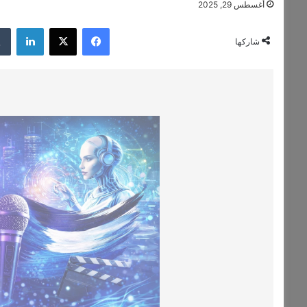
أغسطس 29, 2025
فيسبوك
‫X
لينكدإن
شاركها