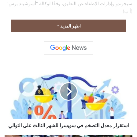
سيجوندو وإدارات الإطفاء عن التعليق، وفقًا لوكالة “أسوشيتد برس”
(أ ب).
اظهر المزيد
ا
س
ت
ق
ر
ا
ر
م
ع
د
استقرار معدل التضخم في سويسرا للشهر الثالث على التوالي
ل