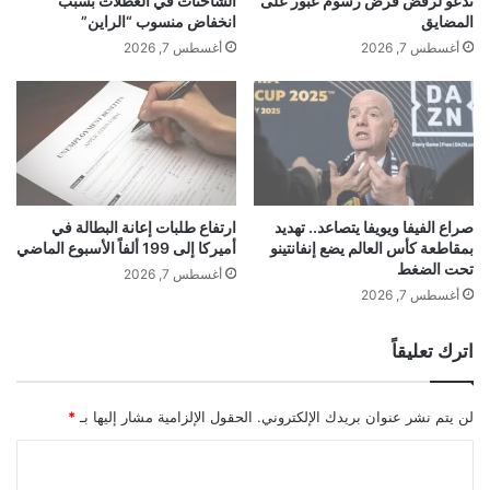
تدعو لرفض فرض رسوم عبور على
الشاحنات في العطلات بسبب
ا
أ
المضايق
انخفاض منسوب “الراين”
ل
م
أغسطس 7, 2026
أغسطس 7, 2026
ث
ي
ع
ر
ل
ك
ى
ي
ا
ة
ل
!
ت
و
صراع الفيفا ويويفا يتصاعد.. تهديد
ارتفاع طلبات إعانة البطالة في
بمقاطعة كأس العالم يضع إنفانتينو
أميركا إلى 199 ألفاً الأسبوع الماضي
ا
تحت الضغط
ل
أغسطس 7, 2026
ي
أغسطس 7, 2026
اترك تعليقاً
لن يتم نشر عنوان بريدك الإلكتروني.
الحقول الإلزامية مشار إليها بـ
*
ا
ل