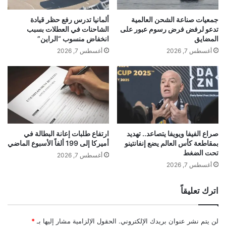
ا
ي
ل
ن
جمعيات صناعة الشحن العالمية
ألمانيا تدرس رفع حظر قيادة
ش
ا
تدعو لرفض فرض رسوم عبور على
الشاحنات في العطلات بسبب
ا
ل
المضايق
انخفاض منسوب “الراين”
ر
ش
أغسطس 7, 2026
أغسطس 7, 2026
ق
ر
ة
ك
ا
ا
ل
ت
س
ا
ي
ل
ن
أ
م
ل
صراع الفيفا ويويفا يتصاعد.. تهديد
ارتفاع طلبات إعانة البطالة في
ا
بمقاطعة كأس العالم يضع إنفانتينو
أميركا إلى 199 ألفاً الأسبوع الماضي
م
تحت الضغط
ئ
ا
أغسطس 7, 2026
ي
ن
أغسطس 7, 2026
ت
ي
ق
ة
اترك تعليقاً
د
ي
رً
لن يتم نشر عنوان بريدك الإلكتروني.
الحقول الإلزامية مشار إليها بـ
*