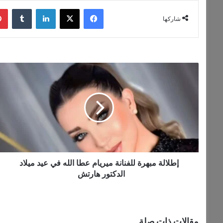
فيسبوك
‫X
لينكدإن
‏Tumblr
شاركها
إ
ط
ل
ا
ل
ة
م
ب
ه
ر
إطلالة مبهرة للفنانة ميريام عطا الله في عيد ميلاد
ة
الدكتور هارتش
ل
ل
ف
ن
مقالات ذات صلة