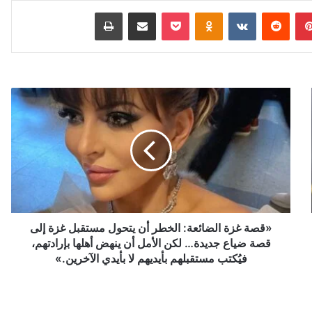
بينتيريست
‏Reddit
‏VKontakte
Odnoklassniki
‫Pocket
مشاركة عبر البريد
طباعة
«
ق
ص
ة
غ
ز
ة
ا
ل
ض
«قصة غزة الضائعة: الخطر أن يتحول مستقبل غزة إلى
ا
قصة ضياع جديدة… لكن الأمل أن ينهض أهلها بإرادتهم،
ئ
فيُكتب مستقبلهم بأيديهم لا بأيدي الآخرين.»
ع
ة
: