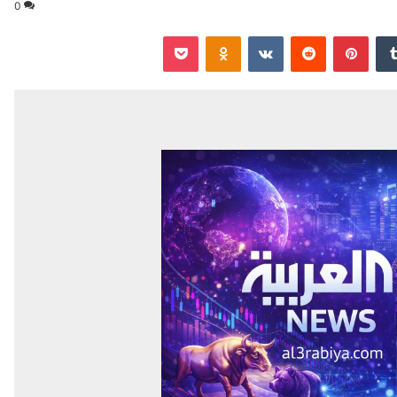
0
‏Tumblr
بينتيريست
‏Reddit
‏VKontakte
Odnoklassniki
‫Pocket