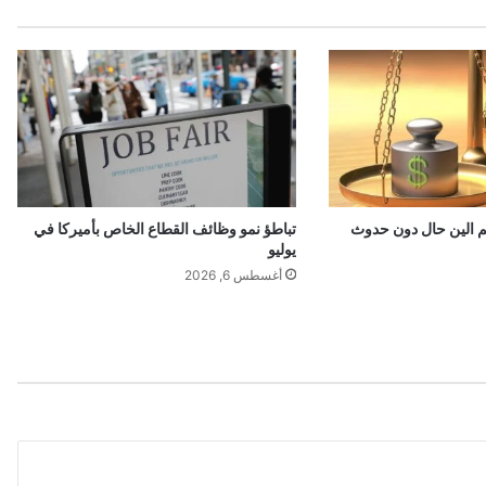
ا
ل
خ
ط
ر
أ
ن
ي
ت
ح
م الين حال دون حدوث
تباطؤ نمو وظائف القطاع الخاص بأميركا في
و
يوليو
ل
أغسطس 6, 2026
م
س
ت
ق
ب
ل
غ
ز
ة
إ