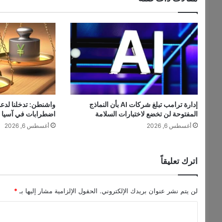
ا
ن
ة
م
ي
ر
ي
ا
م
ع
إدارة ترامب تبلغ شركات AI بأن النماذج
واشنطن: تدخلنا لدع
ط
المفتوحة لن تخضع لاختبارات السلامة
اضطرابات في آسيا
ا
أغسطس 6, 2026
أغسطس 6, 2026
ا
ل
ل
ه
اترك تعليقاً
ف
ي
ع
لن يتم نشر عنوان بريدك الإلكتروني.
الحقول الإلزامية مشار إليها بـ
*
ي
ا
د
م