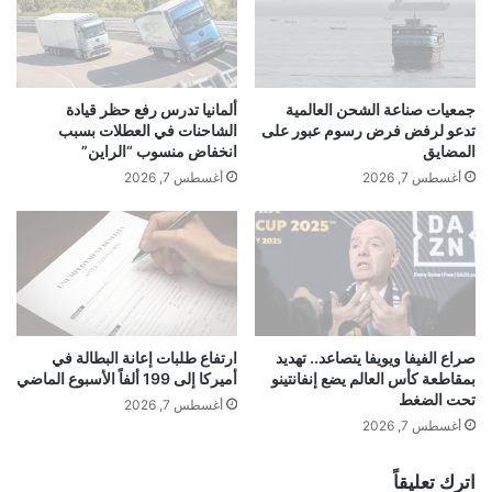
ا
3
ل
أ
ص
ل
ي
ف
ن
س
جمعيات صناعة الشحن العالمية
ألمانيا تدرس رفع حظر قيادة
ب
ي
تدعو لرفض فرض رسوم عبور على
الشاحنات في العطلات بسبب
ع
ا
المضايق
انخفاض منسوب “الراين”
د
ر
أغسطس 7, 2026
أغسطس 7, 2026
خ
ة
ط
ك
و
ه
ة
ر
"
ب
ا
ا
ل
ئ
م
ي
صراع الفيفا ويويفا يتصاعد.. تهديد
ارتفاع طلبات إعانة البطالة في
ع
بمقاطعة كأس العالم يضع إنفانتينو
أميركا إلى 199 ألفاً الأسبوع الماضي
ة
تحت الضغط
ا
ب
أغسطس 7, 2026
د
س
أغسطس 7, 2026
ن
ب
ا
ب
اترك تعليقاً
ل