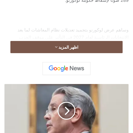
289 صوتا لإسقاط حكومة لوكورنو.
وساهم عرض لوكورنو بتجميد تعديلات نظام المعاشات لما بعد
الانتخابات الرئاسية لعام 2027 في التأثير على موقف الحزب
الاشتراكي، مانحا الحكومة طوق نجاة في البرلمان المنقسم بشدة.
اظهر المزيد
أ
م
ي
ر
ك
ا
ت
ل