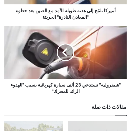
مّ
ح
أميركا تلمّح إلى هدنة طويلة الأمد مع الصين بعد خطوة
إ
"المعادن النادرة" الجريئة
ل
ى
"
ه
ش
د
ي
ن
ف
ة
ر
ط
و
و
ل
ي
ي
ل
ه
ة
"
"شيفروليه" تستدعي 23 ألف سيارة كهربائية بسبب "الهدوء
ا
ت
الزائد للمحرك"
ل
س
أ
ت
مقالات ذات صلة
م
د
د
ع
م
ي
ع
2