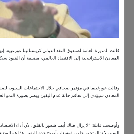
قالت المديرة العامة لصندوق النقد الدولي كريستالينا غورغييفا إ
المعادن الاستراتيجية إلى الاقتصاد العالمي، مضيفة أن القيود سيك
وقالت غورغييفا في مؤتمر صحافي خلال الاجتماعات السنوية لصند
المعادن سيؤدي إلى تفاقم حالة عدم اليقين ويضر بصورة النمو الع
وأوضحت قائلة: “لا يزال هناك أيضا شعور بالقلق، لأن أداء الاقتصاد
اليقين لا تزال تخيم على رؤوسنا، وأصبح عدم اليقين هذا هو الوضع 