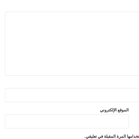
ي
ا
ل
أ
س
و
ا
ق
ا
ل
ع
ا
ل
م
ي
ة
الموقع الإلكتروني
دامها المرة المقبلة في تعليقي.