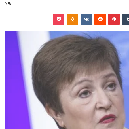
0
‏Tumblr
بينتيريست
‏Reddit
‏VKontakte
Odnoklassniki
‫Pocket