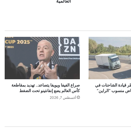
م
العالمية
ا
ن
ا
ل
أ
م
ي
ر
ك
ي
ة
ت
ث
ر قيادة الشاحنات في
صراع الفيفا ويويفا يتصاعد.. تهديد بمقاطعة
ي
اض منسوب “الراين”
كأس العالم يضع إنفانتينو تحت الضغط
ر
أغسطس 7, 2026
ا
ل
ق
ل
ق
ف