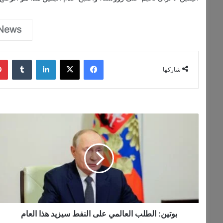
فيسبوك
‫X
لينكدإن
‏Tumblr
شاركها
ب
و
ت
ي
ن
:
ا
ل
ط
ل
بوتين: الطلب العالمي على النفط سيزيد هذا العام