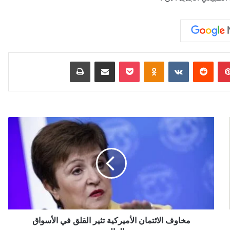
بينتيريست
‏Reddit
‏VKontakte
Odnoklassniki
‫Pocket
مشاركة عبر البريد
طباعة
م
خ
ا
و
ف
ا
ل
ا
ئ
ت
مخاوف الائتمان الأميركية تثير القلق في الأسواق