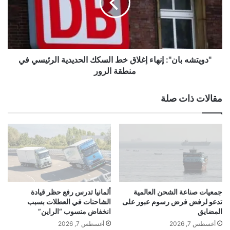
ا
ت
ر
ش
ب
ه
أ
ب
س
ا
ل
ن
"دويتشه بان": إنهاء إغلاق خط السكك الحديدية الرئيسي في
و
"
منطقة الرور
ب
:
ه
إ
مقالات ذات صلة
ا
ن
ل
ه
م
ا
م
ء
ي
إ
ز
غ
ف
ل
ي
ا
ت
ق
جمعيات صناعة الشحن العالمية
ألمانيا تدرس رفع حظر قيادة
م
خ
تدعو لرفض فرض رسوم عبور على
الشاحنات في العطلات بسبب
ث
ط
المضايق
انخفاض منسوب “الراين”
ي
ا
أغسطس 7, 2026
أغسطس 7, 2026
ل