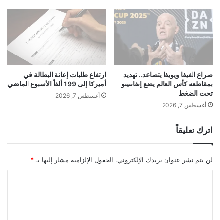
ل
ا
س
ل
ك
أ
ك
ص
ا
و
ل
ا
ح
ت
د
صراع الفيفا ويويفا يتصاعد.. تهديد
ارتفاع طلبات إعانة البطالة في
و
بمقاطعة كأس العالم يضع إنفانتينو
أميركا إلى 199 ألفاً الأسبوع الماضي
ي
تحت الضغط
ا
د
أغسطس 7, 2026
ل
ي
أغسطس 7, 2026
ل
ة
ه
ا
اترك تعليقاً
ج
ل
ة
ر
ا
ئ
لن يتم نشر عنوان بريدك الإلكتروني.
الحقول الإلزامية مشار إليها بـ
*
ل
ي
س
س
ا
ع
ي
ل
و
ف
د
ت
ي
ي
م