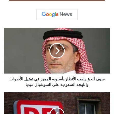
س
ي
ف
ا
ل
ح
ق
ي
ل
ف
سيف الحق يلفت الأنظار بأسلوبه المميز في تمثيل الأصوات
ت
واللهجة السعودية على السوشيال ميديا
ا
ل
"
أ
د
ن
و
ظ
ي