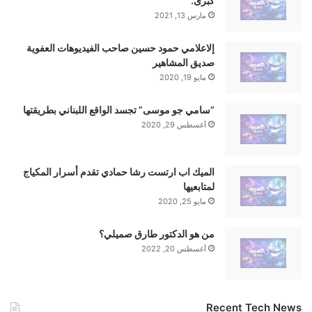
كبرى.
مارس 13, 2021
تنويه من موقعنا
تم جلب هذا المحتوى بشكل آلي من المصدر:
إلاعلامي حمود حسين صاحب الفيديوهات العفوية
yalebnan.org
صديق المشاهير
مايو 19, 2020
بتاريخ:
2025-12-15 05:43:00
.
الآراء والمعلومات الواردة في هذا المقال لا تعبر بالضرورة عن
“سامي جو موسى” تجسد الواقع اللبناني بطريقتها
رأي موقعنا والمسؤولية الكاملة تقع على عاتق المصدر
أغسطس 29, 2020
الأصلي.
ملاحظة:
قد يتم استخدام الترجمة الآلية في بعض الأحيان لتوفير
هذا المحتوى.
الميك اب ارتست رشا حمادي تقدم أسرار المكياج
لمتابعيها
مايو 25, 2020
من هو الدكتور طارق صميلي؟
أغسطس 20, 2022
Recent Tech News