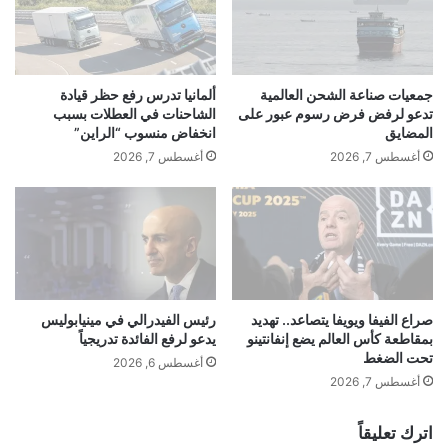
ح
م
تدخله وخضع لعملية جراحية، لكن أقاربه أكدوا أن
بً
ا
ا
ل
حالته مستقرة. أشاد به رئيس الوزراء الأسترالي
ك
م
ومسؤولون آخرون، كما أثنى عليه ترامب ووصفاه
ي
ج
جمعيات صناعة الشحن العالمية
ألمانيا تدرس رفع حظر قيادة
م
س
تدعو لرفض فرض رسوم عبور على
الشاحنات في العطلات بسبب
بالبطل الحقيقي، وانتشرت قصته على نطاق واسع
ي
م
المضايق
انخفاض منسوب “الراين”
في الإعلام ومواقع التواصل بوصفه نموذجا لشجاعة
ا
ا
أغسطس 7, 2026
أغسطس 7, 2026
ئ
ت
مدنية أنقذت حياة كثيرين.
ي
و
ة
ت
غ
ت
المصدر: RT
ي
ح
ر
وّ
م
إقرأ المزيد
ل
ر
إ
صراع الفيفا ويويفا يتصاعد.. تهديد
رئيس الفيدرالي في مينيابوليس
ئ
بمقاطعة كأس العالم يضع إنفانتينو
يدعو لرفع الفائدة تدريجياً
ل
تحت الضغط
ي
ى
أغسطس 6, 2026
ة
ب
أغسطس 7, 2026
إ
■ مصدر الخبر الأصلي
ا
ل
ر
اترك تعليقاً
ى
ب