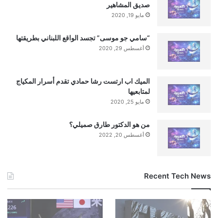
صديق المشاهير
بتاريخ:
2026-01-11 17:43:00
.
مايو 19, 2020
الآراء والمعلومات الواردة في هذا المقال لا تعبر بالضرورة عن
رأي موقعنا والمسؤولية الكاملة تقع على عاتق المصدر
“سامي جو موسى” تجسد الواقع اللبناني بطريقتها
الأصلي.
أغسطس 29, 2020
ملاحظة:
قد يتم استخدام الترجمة الآلية في بعض الأحيان لتوفير
هذا المحتوى.
الميك اب ارتست رشا حمادي تقدم أسرار المكياج
لمتابعيها
مايو 25, 2020
من هو الدكتور طارق صميلي؟
أغسطس 20, 2022
Recent Tech News