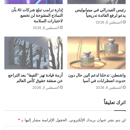
ت
م
}(document, ‘script’, ‘facebook-jssdk’));
ح
ا
رئيس الفيدرالي في مينيابوليس
إدارة ترامب تبلغ شركات AI بأن
ي
غ
يدعو لرفع الفائدة تدريجياً
النماذج المفتوحة لن تخضع
ل
ف
لاختبارات السلامة
أغسطس 6, 2026
ت
ي
أغسطس 6, 2026
ز
ع
■ مصدر الخبر الأصلي
ي
ص
ي
و
ف
ر
نشر لأول مرة على:
madar.news
ا
م
ل
ا
س
ق
تاريخ النشر:
2026-01-11 16:57:00
ل
ب
واشنطن: تدخلنا لدعم الين حال دون
أزمة قيادة تهز “الفيفا” بعد التراجع
ع
حدوث اضطرابات في آسيا
عن صفقة حقوق كأس العالم
ل
الكاتب:
علي دراغمة
ا
أغسطس 6, 2026
أغسطس 3, 2026
ل
تنويه من موقع “yalebnan.org”:
ت
اترك تعليقاً
ا
ر
تم جلب هذا المحتوى بشكل آلي من المصدر:
ي
لن يتم نشر عنوان بريدك الإلكتروني.
الحقول الإلزامية مشار إليها بـ
*
madar.news
خ
ل