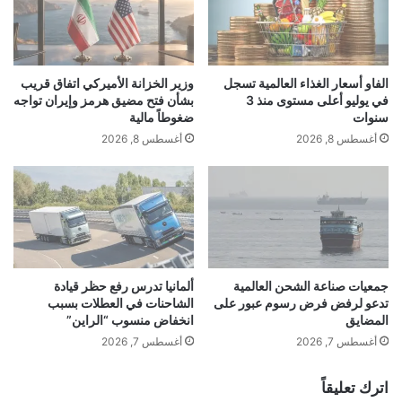
ن
ب
ا
ن
ع
ملاحظة:
قد يتم استخدام الترجمة الآلية في بعض
س
ي
ب
ل
الفاو أسعار الغذاء العالمية تسجل
وزير الخزانة الأميركي اتفاق قريب
ة
الأحيان لتوفير هذا المحتوى.
ت
في يوليو أعلى مستوى منذ 3
بشأن فتح مضيق هرمز وإيران تواجه
1
ق
سنوات
ضغوطاً مالية
0
ي
أغسطس 8, 2026
أغسطس 8, 2026
0
ي
خ
م
ل
ت
ا
أ
ل
ث
م
ي
■ مصدر الخبر الأصلي
و
ر
س
نشر لأول مرة على:
yalebnan.org
ا
جمعيات صناعة الشحن العالمية
ألمانيا تدرس رفع حظر قيادة
م
تدعو لرفض فرض رسوم عبور على
الشاحنات في العطلات بسبب
ل
تاريخ النشر:
2026-01-13 19:31:00
المضايق
انخفاض منسوب “الراين”
ا
ط
ل
ق
أغسطس 7, 2026
أغسطس 7, 2026
أ
س
اقرأ أيضًا:
صراع الفيفا ويويفا يتصاعد.. تهديد بمقاطعة كأس
ع
ع
اترك تعليقاً
العالم يضع إنفانتينو تحت الضغط
ي
ل