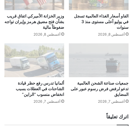
ل
ش
آ
ع
نشر لأول مرة على:
www.almada.org
ن
ر
الفاو أسعار الغذاء العالمية تسجل
وزير الخزانة الأميركي اتفاق قريب
أ
ب
في يوليو أعلى مستوى منذ 3
بشأن فتح مضيق هرمز وإيران تواجه
ف
ا
سنوات
ضغوطاً مالية
تاريخ النشر:
2026-01-16 21:07:00
ض
ل
أغسطس 8, 2026
أغسطس 8, 2026
ل
م
و
ل
ي
الكاتب:
amal ammar
ل
أ
و
ت
ه
تنويه من موقع “yalebnan.org”:
ي
و
ا
أ
ل
ف
جمعيات صناعة الشحن العالمية
ألمانيا تدرس رفع حظر قيادة
اقرأ أيضًا:
ألمانيا تدرس رفع حظر قيادة
آ
تدعو لرفض فرض رسوم عبور على
الشاحنات في العطلات بسبب
ض
المضايق
انخفاض منسوب “الراين”
ن
ل
م
م
الشاحنات في العطلات بسبب انخفاض منسوب
أغسطس 7, 2026
أغسطس 7, 2026
ع
ن
س
ا
“الراين”
اترك تعليقاً
ا
ل
ع
ت
ة
م