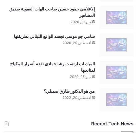
تنويه من موقعنا
إلاعلامي حمود حسين صاحب الهات العفوية صديق
تم جلب هذا المحتوى بشكل آلي من المصدر:
المشاهير
مايو 19, 2020
yalebnan.org
بتاريخ:
2026-01-17 08:25:00
.
سامي جو موسى تجسد الواقع اللبناني بطريقتها
الآراء والمعلومات الواردة في هذا المقال لا تعبر بالضرورة عن
أغسطس 29, 2020
رأي موقعنا والمسؤولية الكاملة تقع على عاتق المصدر
الأصلي.
الميك اب ارتست رشا حمادي تقدم أسرار المكياج
لمتابعيها
ملاحظة:
قد يتم استخدام الترجمة الآلية في بعض الأحيان لتوفير
مايو 25, 2020
هذا المحتوى.
من هو الدكتور طارق صميلي؟
أغسطس 20, 2022
Recent Tech News