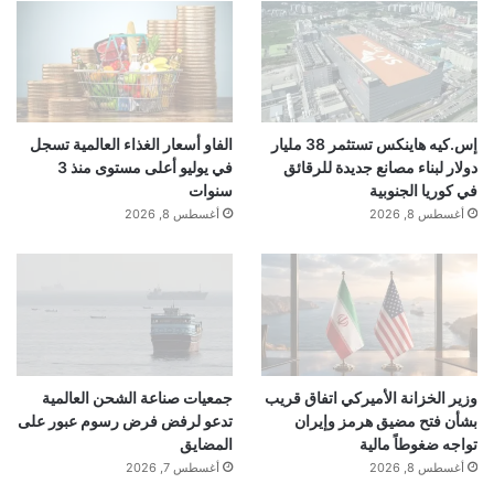
إس.كيه هاينكس تستثمر 38 مليار
الفاو أسعار الغذاء العالمية تسجل
دولار لبناء مصانع جديدة للرقائق
في يوليو أعلى مستوى منذ 3
al3rabiya.com — حزب الله نتقدم بأصدق آيات العزاء
في كوريا الجنوبية
سنوات
والمواساة من السيستاني
أغسطس 8, 2026
أغسطس 8, 2026
آيات
الله
بأصدق
حزب
نتقدم
وزير الخزانة الأميركي اتفاق قريب
جمعيات صناعة الشحن العالمية
بشأن فتح مضيق هرمز وإيران
تدعو لرفض فرض رسوم عبور على
تواجه ضغوطاً مالية
المضايق
أغسطس 8, 2026
أغسطس 7, 2026