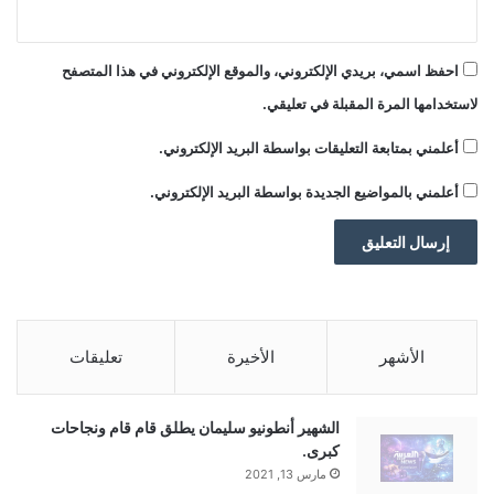
N
C
احفظ اسمي، بريدي الإلكتروني، والموقع الإلكتروني في هذا المتصفح
لاستخدامها المرة المقبلة في تعليقي.
أعلمني بمتابعة التعليقات بواسطة البريد الإلكتروني.
■ مصدر الخبر الأصلي
أعلمني بالمواضيع الجديدة بواسطة البريد الإلكتروني.
نشر لأول مرة على:
yalebnan.org
اقرأ أيضًا:
صراع الفيفا ويويفا يتصاعد.. تهديد بمقاطعة كأس
العالم يضع إنفانتينو تحت الضغط
الأشهر
الأخيرة
تعليقات
تاريخ النشر:
2026-01-17 08:25:00
الكاتب:
ahmadsh
الشهير أنطونيو سليمان يطلق قام قام ونجاحات
كبرى.
مارس 13, 2021