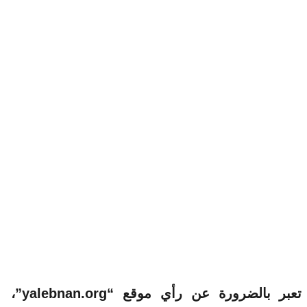
الآراء والمعلومات الواردة في هذا المقال لا تعبر بالضرورة عن رأي موقع “yalebnan.org”،