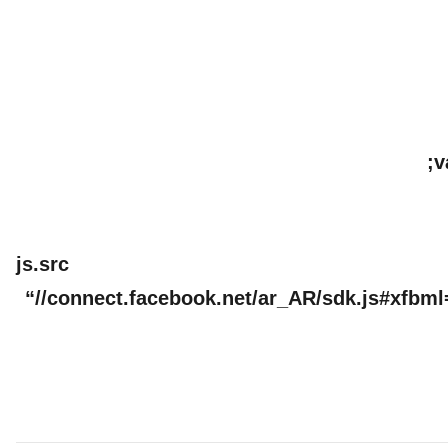
v
js.s
“//connect.facebook.net/ar_AR/sdk.js#xfb