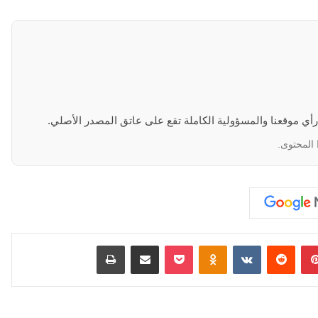
 رأي موقعنا والمسؤولية الكاملة تقع على عاتق المصدر الأصلي.
 المحتوى.
بينتيريست
‏Reddit
‏VKontakte
Odnoklassniki
‫Pocket
مشاركة عبر البريد
طباعة