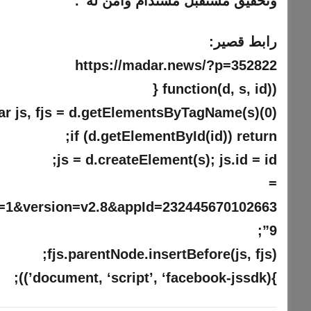
وتحقيق مستقبل مستدام وآمن له”.
رابط قصير:
https://madar.news/?p=352822
(function(d, s, id) {
ar js, fjs = d.getElementsByTagName(s)(0);
if (d.getElementById(id)) return;
js = d.createElement(s); js.id = id;
rc =
ml=1&version=v2.8&appId=232445670102663
9”;
fjs.parentNode.insertBefore(js, fjs);
}(document, ‘script’, ‘facebook-jssdk’));