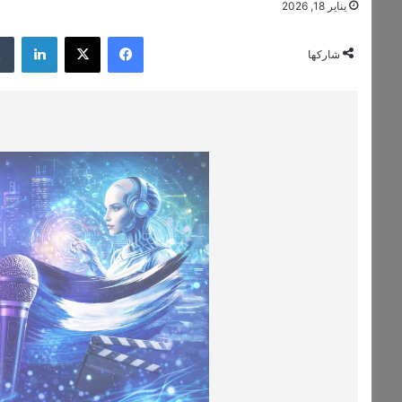
يناير 18, 2026
فيسبوك
‫X
لينكدإن
شاركها