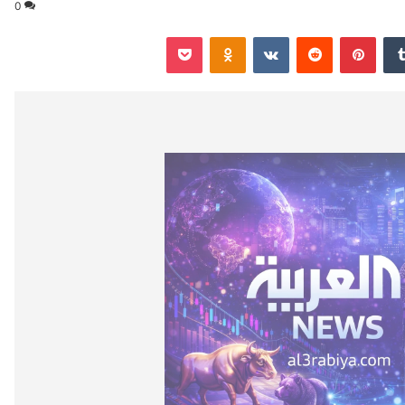
0
‏Tumblr
بينتيريست
‏Reddit
‏VKontakte
Odnoklassniki
‫Pocket