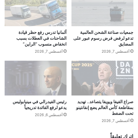
ت
س
من الدولتين – هما وزير الخارجية التركي فيدان
ح
م
ت
ل
هاكان، ومستشار رئيس الحكومة القطري، علي
ا
ن
ل
ا
الذوادي – إلى عضوية اللجنة التنفيذية.
جمعيات صناعة الشحن العالمية
ألمانيا تدرس رفع حظر قيادة
ش
ن
تدعو لرفض فرض رسوم عبور على
الشاحنات في العطلات بسبب
ا
س
المضايق
انخفاض منسوب “الراين”
وأفاد دبلوماسي أوروبي بأن سفراء دول الاتحاد
ش
ي
أغسطس 7, 2026
أغسطس 7, 2026
ة
ح
الأوروبي عقدوا مداولات طارئة، أمس، على خلفية
،
و
و
ر
إنذار ترامب لغرينلاند، وتم طرح موضوع “مجلس
ل
ا
السلام
” أيضا.
ك
ن
ن
ي
ي
…
وأضاف الدبلوماسي أن تشكيل “مجلس السلام”،
ب
ت
صراع الفيفا ويويفا يتصاعد.. تهديد
رئيس الفيدرالي في مينيابوليس
ق
بمقاطعة كأس العالم يضع إنفانتينو
يدعو لرفع الفائدة تدريجياً
و
الذي دعي إليه قسم من الدول الأوروبية، ليس
تحت الضغط
ى
ث
أغسطس 6, 2026
موجها ضد الأمم المتحدة فقط وإنما ضد الاتحاد
س
ي
أغسطس 7, 2026
ؤ
ق
الأوروبي أيضا، وقال إن إدارة ترامب أشارت علنا
ا
س
اترك تعليقاً