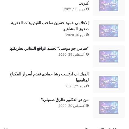
js.src =
كبرى.
مارس 13, 2021
“//connect.facebook.net/ar_AR/sdk.js#xfbm
l=1&version=v2.8&appId=232445670102663
إلاعلامي حمود حسين صاحب الفيديوهات العفوية
صديق المشاهير
9”;
مايو 19, 2020
fjs.parentNode.insertBefore(js, fjs);
“سامي جو موسى” تجسد الواقع اللبناني بطريقتها
}(document, ‘script’, ‘facebook-jssdk’));
أغسطس 29, 2020
الميك اب ارتست رشا حمادي تقدم أسرار المكياج
لمتابعيها
مايو 25, 2020
من هو الدكتور طارق صميلي؟
أغسطس 20, 2022
■ مصدر الخبر الأصلي
نشر لأول مرة على:
yalebnan.org
تاريخ النشر:
2026-01-19 22:14:00