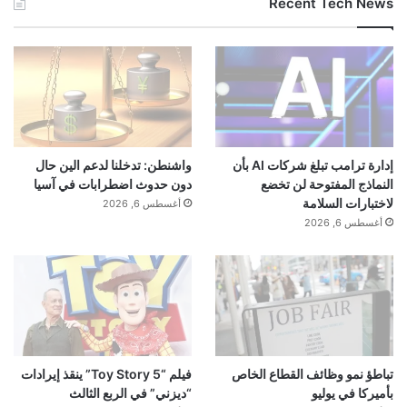
Recent Tech News
الكاتب:
ahmadsh
تنويه من موقعنا
تم جلب هذا المحتوى بشكل آلي من المصدر:
yalebnan.org
بتاريخ:
2026-01-19 22:14:00
.
إدارة ترامب تبلغ شركات AI بأن
واشنطن: تدخلنا لدعم الين حال
النماذج المفتوحة لن تخضع
دون حدوث اضطرابات في آسيا
الآراء والمعلومات الواردة في هذا المقال لا تعبر بالضرورة عن
لاختبارات السلامة
أغسطس 6, 2026
رأي موقعنا والمسؤولية الكاملة تقع على عاتق المصدر
أغسطس 6, 2026
الأصلي.
ملاحظة:
قد يتم استخدام الترجمة الآلية في بعض الأحيان لتوفير
هذا المحتوى.
تباطؤ نمو وظائف القطاع الخاص
فيلم “Toy Story 5” ينقذ إيرادات
بأميركا في يوليو
“ديزني” في الربع الثالث