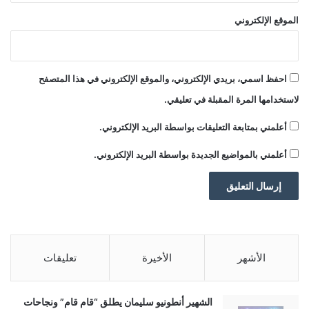
بتناول ملف غزة، ثم يوسع نطاق عمله ليشمل
الموقع الإلكتروني
التعامل مع صراعات أخرى. كما تنص الرسالة على
أن مدة العضوية لأي دولة ستقتصر على ثلاث
احفظ اسمي، بريدي الإلكتروني، والموقع الإلكتروني في هذا المتصفح
سنوات، إلا إذا دفعت الدولة مليار دولار لتمويل
لاستخدامها المرة المقبلة في تعليقي.
أنشطة المجلس، لتحصل بذلك على عضوية دائمة.
أعلمني بمتابعة التعليقات بواسطة البريد الإلكتروني.
رابط قصير:
أعلمني بالمواضيع الجديدة بواسطة البريد الإلكتروني.
https://madar.news/?p=352893
(function(d, s, id) {
var js, fjs = d.getElementsByTagName(s)
(0);
الأشهر
الأخيرة
تعليقات
if (d.getElementById(id)) return;
js = d.createElement(s); js.id = id;
الشهير أنطونيو سليمان يطلق “قام قام” ونجاحات