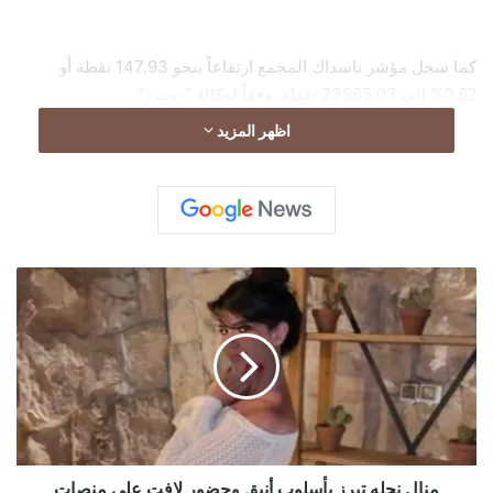
كما سجل مؤشر ناسداك المجمع ارتفاعاً بنحو 147.93 نقطة أو
0.62% إلى 23965.03 نقطة، وفقاً لوكالة “رويترز”.
اظهر المزيد
م
ن
ا
ل
ن
ح
ل
ه
ت
ب
منال نحله تبرز بأسلوب أنيق وحضور لافت على منصات