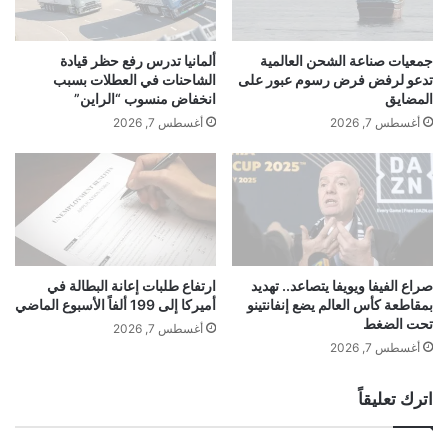
ع
:
ل
ق
ى
ر
جمعيات صناعة الشحن العالمية
ألمانيا تدرس رفع حظر قيادة
م
ا
تدعو لرفض فرض رسوم عبور على
الشاحنات في العطلات بسبب
ن
ر
المضايق
انخفاض منسوب “الراين”
ص
ا
أغسطس 7, 2026
أغسطس 7, 2026
ا
ل
ت
ف
ا
ا
ل
ئ
ت
د
و
ة
ا
ب
ص
ي
صراع الفيفا ويويفا يتصاعد.. تهديد
ارتفاع طلبات إعانة البطالة في
ل
بمقاطعة كأس العالم يضع إنفانتينو
أميركا إلى 199 ألفاً الأسبوع الماضي
د
تحت الضغط
ا
"
أغسطس 7, 2026
ل
ا
أغسطس 7, 2026
ا
ل
ج
ف
اترك تعليقاً
ت
ي
م
د