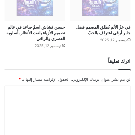
ت
ا
ق
ل
ل
ر
ب
و
ة
في عزّ الألم يُطلق المصمم فضل
حسين قشاش اسمٌ صاعد في عالم
س
جابر أرقى اعتراف بالحبّ
تصميم الأزياء يلفت الأنظار بأسلوبه
ق
ي
العصري والراقي
ب
ل
ديسمبر 12, 2025
ل
ديسمبر 12, 2025
إ
ا
ب
ن
ر
اترك تعليقاً
ت
ا
خ
م
ا
ا
لن يتم نشر عنوان بريدك الإلكتروني.
الحقول الإلزامية مشار إليها بـ
*
ب
ت
ا
ا
ف
ت
ا
ل
ا
ق
ت
ل
م
أ
ع
ع
ح
أ
ل
د
م
ي