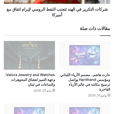
م
ك
ن
ر
شركات التكرير في الهند تتجنب النفط الروسي لإبرام اتفاق مع
ت
ي
أميركا
ا
ر
ئ
ف
مقالات ذات صلة
ج
ي
أ
ا
ع
ل
م
ه
ا
ن
ل
د
ف
ت
ي
ت
ت
ج
حارث هاشم.. مصمم الأزياء اللبناني
Valora Jewelry and Watches:
ع
ن
ومؤسس Harithand يواصل
وجهة التميز لعشاق المجوهرات
ا
ب
ترسيخ مكانته في عالم الأزياء
والساعات في لبنان
م
ا
الفاخرة
مايو 25, 2026
ل
ل
يوليو 16, 2026
ا
ن
ت
ف
م
ط