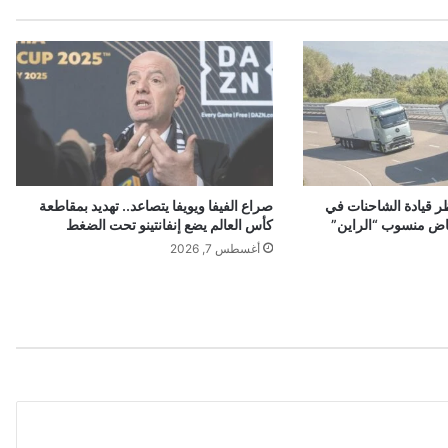
.
.
ا
ل
ع
ق
و
د
ا
ر قيادة الشاحنات في
صراع الفيفا ويويفا يتصاعد.. تهديد بمقاطعة
ل
اض منسوب “الراين”
كأس العالم يضع إنفانتينو تحت الضغط
آ
أغسطس 7, 2026
ج
ل
ة
ت
ه
ب
ط
ب
س
ب