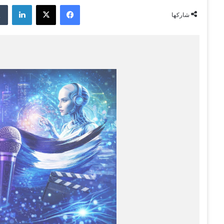
فيسبوك
‫X
لينكدإن
شاركها