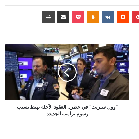
بينتيريست
‏Reddit
‏VKontakte
Odnoklassniki
‫Pocket
مشاركة عبر البريد
طباعة
"
و
و
ل
س
ت
ر
ي
ت
"
"وول ستريت" في خطر.. العقود الآجلة تهبط بسبب
ف
رسوم ترامب الجديدة
ي
خ
ط
ر