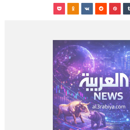
‏Tumblr
بينتيريست
‏Reddit
‏VKontakte
Odnoklassniki
‫Pocket