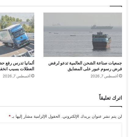
د
ا
ل
أ
م
ي
ر
ك
ي
جمعيات صناعة الشحن العالمية تدعو لرفض
ألمانيا تدرس رفع حظ
إ
فرض رسوم عبور على المضايق
العطلات بسبب انخف
ل
أغسطس 7, 2026
أغسطس 7, 2026
ى
1
.
4
اترك تعليقاً
%
ف
ي
لن يتم نشر عنوان بريدك الإلكتروني.
الحقول الإلزامية مشار إليها بـ
*
ا
ا
ل
ر
ل