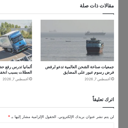
ا
مقالات ذات صلة
ه
ل
ط
ل
ق
ا
ت
ت
ر
ا
جمعيات صناعة الشحن العالمية تدعو لرفض
ألمانيا تدرس رفع حظ
م
فرض رسوم عبور على المضايق
العطلات بسبب انخف
ب
أغسطس 7, 2026
أغسطس 7, 2026
ا
ل
ج
م
اترك تعليقاً
ر
ك
ي
لن يتم نشر عنوان بريدك الإلكتروني.
الحقول الإلزامية مشار إليها بـ
*
ة
ا
.