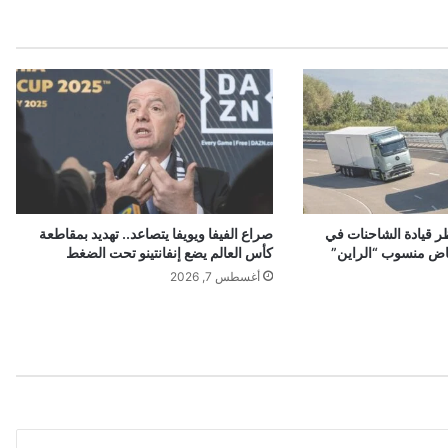
أ
ل
م
ا
ن
ي
ة
ت
ل
غ
ي
ر قيادة الشاحنات في
صراع الفيفا ويويفا يتصاعد.. تهديد بمقاطعة
ر
اض منسوب “الراين”
كأس العالم يضع إنفانتينو تحت الضغط
ح
أغسطس 7, 2026
ل
ا
ت
ط
ي
ر
ا
ن
إ