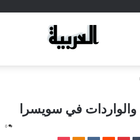
 والواردات في سويسرا
0
‏Tumblr
بينتيريست
‏Reddit
‏VKontakte
Odnoklassniki
‫Pocket