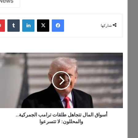
فيسبوك
‫X
لينكدإن
‏Tumblr
شاركها
أ
س
و
ا
ق
ا
ل
م
ا
ل
أسواق المال تتجاهل طلقات ترامب الجمركية..
ت
والمحللون: لا تتسرعوا
ت
ج