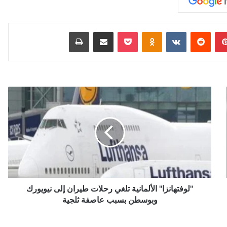
بينتيريست
‏Reddit
‏VKontakte
Odnoklassniki
‫Pocket
مشاركة عبر البريد
طباعة
"
ل
و
ف
ت
ه
ا
ن
ز
ا
"لوفتهانزا" الألمانية تلغي رحلات طيران إلى نيويورك
"
وبوسطن بسبب عاصفة ثلجية
ا
ل