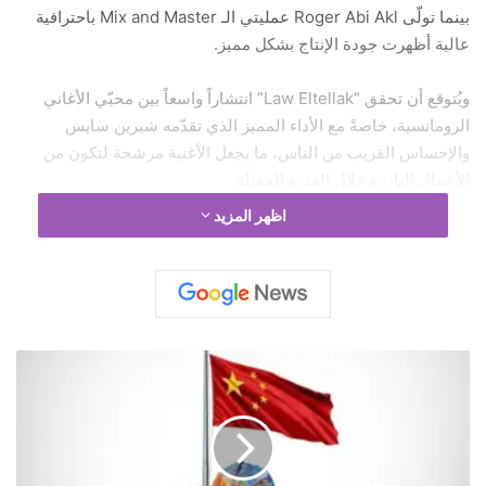
بينما تولّى Roger Abi Akl عمليتي الـ Mix and Master باحترافية
عالية أظهرت جودة الإنتاج بشكل مميز.
ويُتوقع أن تحقق “Law Eltellak” انتشاراً واسعاً بين محبّي الأغاني
الرومانسية، خاصةً مع الأداء المميز الذي تقدّمه شيرين سايس
والإحساس القريب من الناس، ما يجعل الأغنية مرشحة لتكون من
الأعمال البارزة خلال الفترة المقبلة.
اظهر المزيد
تفاصيل العمل:
Written by: Mounir Bouassaf
Composed by: Mahmoud Eid
ا
ل
Arranged by: Elia Nasta
ح
ر
Mix and Master: Roger Abi Akl
ب
ف