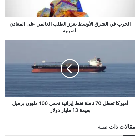
ي
ا
ل
ش
الحرب في الشرق الأوسط تعزز الطلب العالمي على المعادن
ر
الصينية
ق
ا
أ
ل
م
أ
ي
و
ر
س
ك
ط
ا
ت
ت
ع
ع
ز
ط
ز
ل
أميركا تعطل 70 ناقلة نفط إيرانية تحمل 166 مليون برميل
ا
7
بقيمة 13 مليار دولار
ل
0
ط
ن
مقالات ذات صلة
ل
ا
ب
ق