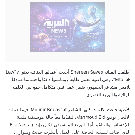
أطلقت الفنانة Shereen Sayes أحدث أعمالها الغنائية بعنوان “Law
Eltellak”، وهي أغنية تحمل طابعاً رومانسياً دافئاً وإحساساً صادقاً
يلامس مشاعر الجمهور، ضمن عمل فني متكامل جمع بين الكلمة
الراقية والتوزيع العصري.
الأغنية جاءت بكلمات كتبها الشاعر Mounir Bouassaf، فيما حملت
الألحان توقيع Mahmoud Eid، ليقدّما معاً حالة موسيقية مليئة
بالإحساس والتناغم. أما التوزيع الموسيقي فكان بإبداع Elia Nasta
الذي أضاف لمسته الخاصة على العمل بأسلوب حديث ومتوازن،