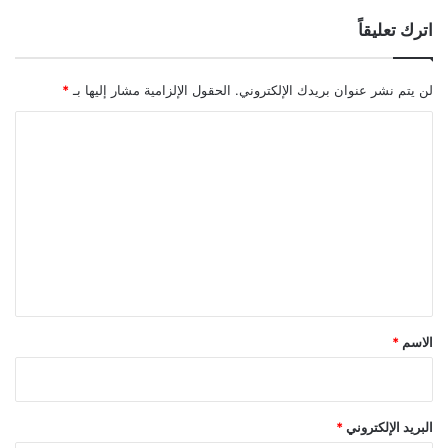
ي
و
اترك تعليقاً
ة
ن
ب
ر
لن يتم نشر عنوان بريدك الإلكتروني.
الحقول الإلزامية مشار إليها بـ
*
م
ي
ا
ل
ل
ب
ت
ق
ي
ع
م
ل
ة
1
ي
3
ق
م
ل
*
الاسم
*
ي
ا
ر
د
البريد الإلكتروني
*
و