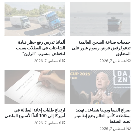
ا
ل
ل
ة
ع
ن
ا
ف
ل
ط
م
إ
ي
ي
جمعيات صناعة الشحن العالمية
ألمانيا تدرس رفع حظر قيادة
ع
ر
تدعو لرفض فرض رسوم عبور على
الشاحنات في العطلات بسبب
ل
ا
المضايق
انخفاض منسوب “الراين”
ى
ن
أغسطس 7, 2026
أغسطس 7, 2026
ا
ي
ل
ة
م
ت
ع
ح
ا
م
د
ل
ن
1
ا
6
صراع الفيفا ويويفا يتصاعد.. تهديد
ارتفاع طلبات إعانة البطالة في
ل
بمقاطعة كأس العالم يضع إنفانتينو
أميركا إلى 199 ألفاً الأسبوع الماضي
6
تحت الضغط
ص
م
أغسطس 7, 2026
ي
ل
أغسطس 7, 2026
ن
ي