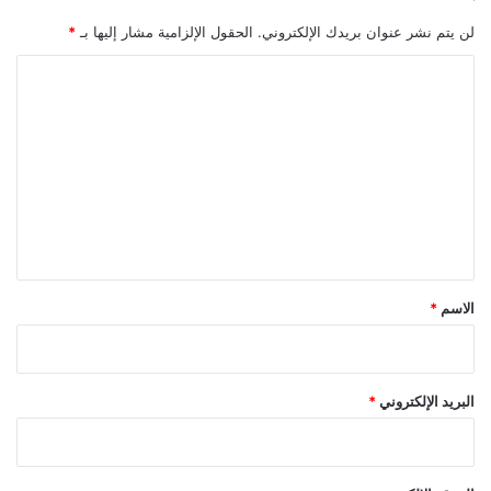
ا
لن يتم نشر عنوان بريدك الإلكتروني.
الحقول الإلزامية مشار إليها بـ
*
ب
ق
ا
ة
ل
ا
ت
ل
ع
ع
ر
ل
ب
ي
ي
ة
ق
ا
ل
*
الاسم
*
و
ح
ي
د
البريد الإلكتروني
*
ة
ب
ي
ن