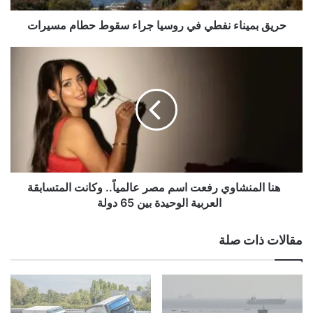
ا
ء
حريق بميناء نفطي في روسيا جراء سقوط حطام مسيرات
ن
ف
ط
ه
ي
ن
ف
ا
ي
ا
ر
ل
و
م
س
ن
ي
ش
ا
ا
هنا المنشاوي رفعت اسم مصر عالمياً.. وكانت المتسابقة
ج
و
العربية الوحيدة بين 65 دولة
ر
ي
ا
ر
مقالات ذات صلة
ء
ف
س
ع
ق
ت
و
ا
ط
س