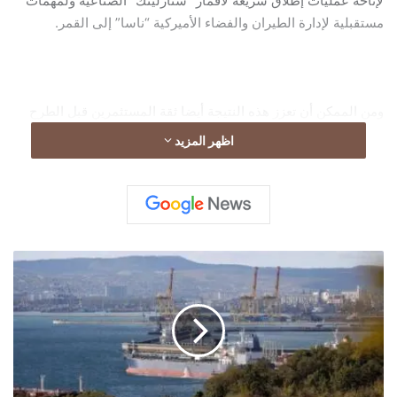
لإتاحة عمليات إطلاق سريعة لأقمار “ستارلينك” الصناعية ولمهمات
مستقبلية لإدارة الطيران والفضاء الأميركية “ناسا” إلى القمر.
ومن الممكن أن تعزز هذه النتيجة أيضا ثقة المستثمرين قبل الطرح
العام الأولي لـ”سبيس إكس” الشهر المقبل والمتوقع أن يكون الأكبر
اظهر المزيد
في التاريخ.في طور إتمام الإجراءات.الأرقام؟
ح
ر
ي
ق
ب
م
ي
ن