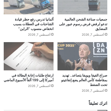
ح
م
ط
م
ا
ص
م
ر
جمعيات صناعة الشحن العالمية
ألمانيا تدرس رفع حظر قيادة
م
ع
تدعو لرفض فرض رسوم عبور على
الشاحنات في العطلات بسبب
س
ا
المضايق
انخفاض منسوب “الراين”
ي
ل
أغسطس 7, 2026
أغسطس 7, 2026
ر
م
ا
ي
ت
اً
.
.
و
ك
ا
صراع الفيفا ويويفا يتصاعد.. تهديد
ارتفاع طلبات إعانة البطالة في
بمقاطعة كأس العالم يضع إنفانتينو
أميركا إلى 199 ألفاً الأسبوع الماضي
ن
تحت الضغط
ت
أغسطس 7, 2026
ا
أغسطس 7, 2026
ل
م
اترك تعليقاً
ت
س