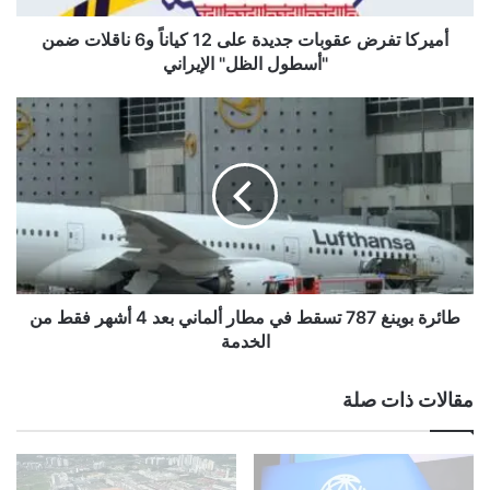
ر
ض
أميركا تفرض عقوبات جديدة على 12 كياناً و6 ناقلات ضمن
ع
"أسطول الظل" الإيراني
ق
و
ط
ب
ا
ا
ئ
ت
ر
ج
ة
د
ب
ي
و
al3rabiya.com — “سبيس إكس” توقع صفقة ضخمة لتزويد
د
ي
“غوغل” بخدمات الحوسبة للذكاء الاصطناعي
ة
ن
ع
غ
طائرة بوينغ 787 تسقط في مطار ألماني بعد 4 أشهر فقط من
ل
7
الخدمة
ى
8
1
7
مقالات ذات صلة
2
ت
ك
س
ي
ق
ا
ط