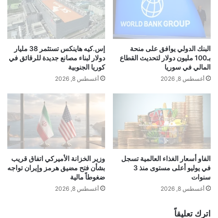
ن
ف
اً
ي
و
م
6
ط
ن
ا
البنك الدولي يوافق على منحة
إس.كيه هاينكس تستثمر 38 مليار
ا
ر
بـ100 مليون دولار لتحديث القطاع
دولار لبناء مصانع جديدة للرقائق في
ق
أ
المالي في سوريا
كوريا الجنوبية
ل
ل
أغسطس 8, 2026
أغسطس 8, 2026
ا
م
ت
ا
ض
ن
م
ي
ن
ب
"
ع
أ
د
س
4
الفاو أسعار الغذاء العالمية تسجل
وزير الخزانة الأميركي اتفاق قريب
ط
في يوليو أعلى مستوى منذ 3
بشأن فتح مضيق هرمز وإيران تواجه
أ
سنوات
ضغوطاً مالية
و
ش
ل
ه
أغسطس 8, 2026
أغسطس 8, 2026
ا
ر
ل
ف
اترك تعليقاً
ظ