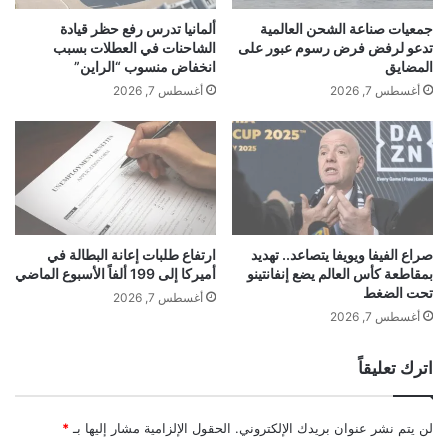
ى
س
ش
جمعيات صناعة الشحن العالمية
ألمانيا تدرس رفع حظر قيادة
ت
ر
تدعو لرفض فرض رسوم عبور على
الشاحنات في العطلات بسبب
ا
ك
المضايق
انخفاض منسوب “الراين”
ن
ا
أغسطس 7, 2026
أغسطس 7, 2026
ي
ت
ة
أ
ي
ل
ر
ع
ب
ا
ك
ب
ا
ا
ل
ل
صراع الفيفا ويويفا يتصاعد.. تهديد
ارتفاع طلبات إعانة البطالة في
س
بمقاطعة كأس العالم يضع إنفانتينو
أميركا إلى 199 ألفاً الأسبوع الماضي
ف
تحت الضغط
و
ي
أغسطس 7, 2026
ق
د
أغسطس 7, 2026
و
ي
ي
و
اترك تعليقاً
ر
ف
ف
ي
ع
ك
لن يتم نشر عنوان بريدك الإلكتروني.
الحقول الإلزامية مشار إليها بـ
*
ا
و