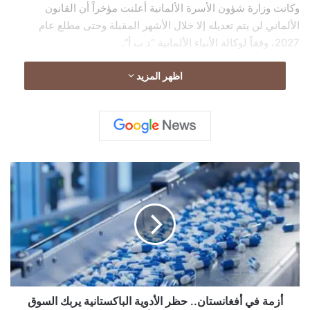
وكانت وزارة شؤون الأسرة الألمانية أعلنت مؤخراً أن القانون
الألماني لن يتم تعديله إلا خلال الأشهر المقبلة وحتى مطلع عام
2027، وفقاً لوكالة الأنباء الألمانية “د ب أ”.
اظهر المزيد
أ
ز
م
ة
ف
ي
أ
ف
غ
ا
أزمة في أفغانستان.. حظر الأدوية الباكستانية يربك السوق