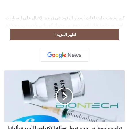
كما ساهمت ارتفاعات أسعار الوقود في زيادة الإقبال على السيارات
الهجينة، خاصة تلك التي تجمع بين محرك كهربائي وآخر بنزين، وتحقق
كفاءة استهلاك تتجاوز 40 ميلاً لكل غالون، ما جعلها خياراً مفضلاً
اظهر المزيد
للمستهلكين في السوق الأميركية.
ت
ر
ا
ج
ع
م
ل
ح
و
ظ
تراجع ملحوظ في حجم تمويل قطاع التكنولوجيا الحيوية بألمانيا