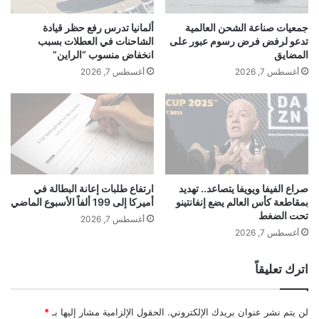
و
م
ج
ؤ
جمعيات صناعة الشحن العالمية
ألمانيا تدرس رفع حظر قيادة
ي
ش
تدعو لرفض فرض رسوم عبور على
الشاحنات في العطلات بسبب
ا
ر
المضايق
انخفاض منسوب “الراين”
ا
"
أغسطس 7, 2026
أغسطس 7, 2026
ل
س
ح
ت
ي
ا
و
ن
ي
د
ة
ر
ب
د
أ
آ
صراع الفيفا ويويفا يتصاعد.. تهديد
ارتفاع طلبات إعانة البطالة في
ل
بمقاطعة كأس العالم يضع إنفانتينو
أميركا إلى 199 ألفاً الأسبوع الماضي
ن
تحت الضغط
م
د
أغسطس 7, 2026
ا
ب
أغسطس 7, 2026
ن
و
ي
ر
اترك تعليقاً
ا
ز
5
0
لن يتم نشر عنوان بريدك الإلكتروني.
الحقول الإلزامية مشار إليها بـ
*