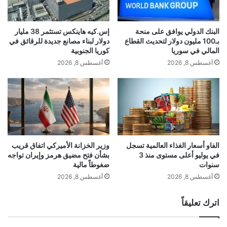
ب
ي
ع
"
al3rabiya.com — إيلون ماسك وغوين شوتويل يفتتحان جلسة
د
ا
التداول في نيويورك وتكساس
البنك الدولي يوافق على منحة
إس.كيه هاينكس تستثمر 38 مليار
إ
ل
بـ100 مليون دولار لتحديث القطاع
دولار لبناء مصانع جديدة للرقائق في
ع
أ
المالي في سوريا
كوريا الجنوبية
ل
ل
أغسطس 8, 2026
أغسطس 8, 2026
ا
م
ن
ا
ت
ن
ر
ي
ا
ل
م
خ
ب
ف
ت
ض
الفاو أسعار الغذاء العالمية تسجل
وزير الخزانة الأميركي اتفاق قريب
ق
في يوليو أعلى مستوى منذ 3
بشأن فتح مضيق هرمز وإيران تواجه
ت
سنوات
ضغوطاً مالية
د
و
م
ق
أغسطس 8, 2026
أغسطس 8, 2026
اً
ع
ف
ا
اترك تعليقاً
ي
ت
ا
ا