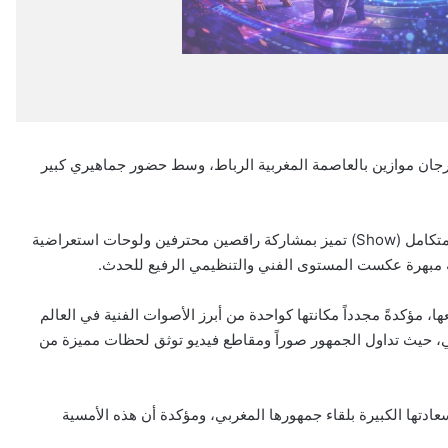
 مهرجان موازين بالعاصمة المغربية الرباط، وسط حضور جماهيري كبير
ولم يكن الحفل مجرد أمسية غنائية، بل جاء على شكل عرض فني متكامل (Show) تميز بمشاركة راقصين محترفين ولوحات استعراضية
ة مبهرة عكست المستوى الفني والتنظيمي الرفيع للحدث.
ا، مؤكدةً مجدداً مكانتها كواحدة من أبرز الأصوات الفنية في العالم
عي، حيث تداول الجمهور صوراً ومقاطع فيديو توثق لحظات مميزة من
تها الكبيرة بلقاء جمهورها المغربي، ومؤكدة أن هذه الأمسية