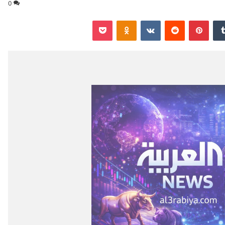
0
‏Tumblr
بينتيريست
‏Reddit
‏VKontakte
Odnoklassniki
‫Pocket