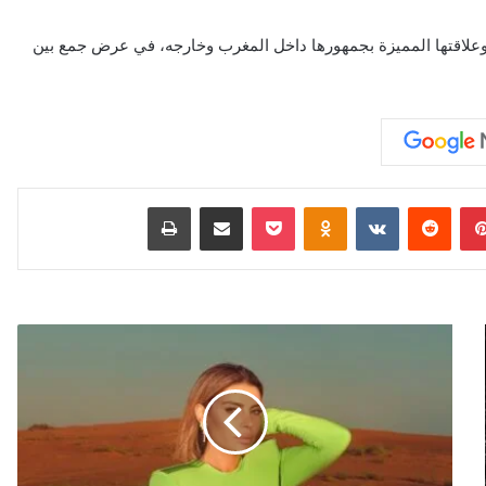
نور وعلاقتها المميزة بجمهورها داخل المغرب وخارجه، في عرض جمع بين
بينتيريست
‏Reddit
‏VKontakte
Odnoklassniki
‫Pocket
مشاركة عبر البريد
طباعة
أ
م
ل
غ
ر
ب
ي