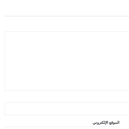
س
ه
ل
اً
"
ف
ي
أ
و
ل
ت
ع
ا
و
ن
ف
ن
ي
ي
ج
م
الموقع الإلكتروني
ع