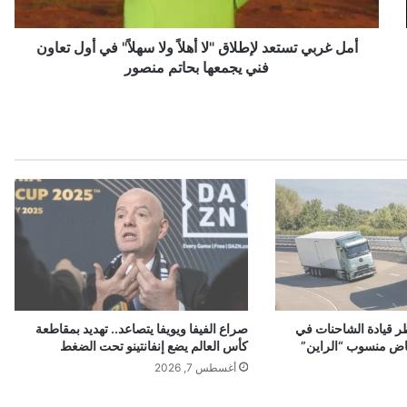
ت
س
ت
أمل غربي تستعد لإطلاق "لا أهلاً ولا سهلاً" في أول تعاون
ع
فني يجمعها بحاتم منصور
د
ل
إ
ط
ل
ا
ق
"
ل
ا
أ
ه
ل
ر قيادة الشاحنات في
صراع الفيفا ويويفا يتصاعد.. تهديد بمقاطعة
اً
اض منسوب “الراين”
كأس العالم يضع إنفانتينو تحت الضغط
و
أغسطس 7, 2026
ل
ا