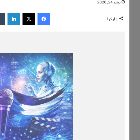
يونيو 24, 2026
فيسبوك
‫X
لينكدإن
شاركها