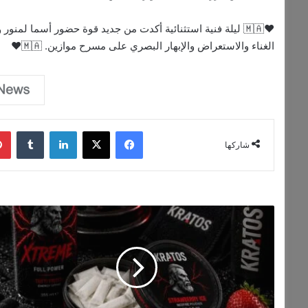
❤️🇲🇦 ليلة فنية استثنائية أكدت من جديد قوة حضور أسما لم
الغناء والاستعراض والإبهار البصري على مسرح موازين. 🇲🇦❤️
فيسبوك
‫X
لينكدإن
‏Tumblr
شاركها
ث
و
ر
ة
ف
ي
ع