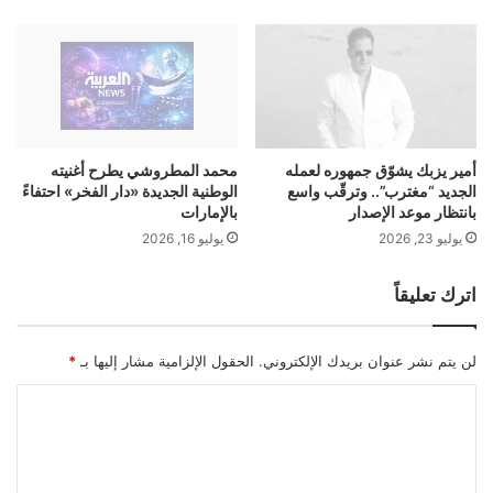
ن
ا
ي
ب
ا
ع
س
م
ا
”
و
أمير يزبك يشوّق جمهوره لعمله
محمد المطروشي يطرح أغنيته
ع
الجديد “مغترب”.. وترقّب واسع
الوطنية الجديدة «دار الفخر» احتفاءً
بانتظار موعد الإصدار
بالإمارات
ي
د
يوليو 23, 2026
يوليو 16, 2026
ا
ل
اترك تعليقاً
ع
ش
ا
لن يتم نشر عنوان بريدك الإلكتروني.
الحقول الإلزامية مشار إليها بـ
*
ق
خ
ا
ا
ل
ر
ج
ت
ل