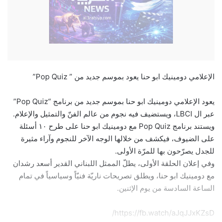
الإعلامي دومينيك ابو حنا يعود بموسم جديد من ” Pop Quiz”
يعود الإعلامي دومينيك ابو حنا بموسم جديد من برنامج “Pop Quiz”
عبر ال LBCI، ويستضيف فيه نجوم من عالم الفنّ والتمثيل والإعلام.
ويستند برنامج Pop Quiz مع دومينيك ابو حنا على طرح ١٠ أسئلة
على الضيوف، فيكشف من خلالها الوجه الآخر للنجوم وآراء مثيرة
للجدل يصرّحون بها للمرّة الأولى.
وفي إعلان الحلقة الأولى، يطلّ الممثل اللبناني القدير أسعد رشدان
مع دومينيك ابو حنا، ويطلق تصريحات ناريّة فنيّاً وسياسياً في تمام
الساعة السادسة من يوم الإثنين.
https://fb.watch/aJqJJxKZsD/