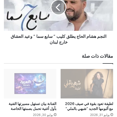
ك
ج
ف
م
أ
ه
أ
ش
ط
ا
ب
م
ا
ا
النجم هشام الحاج يطلق كليب ” سابع سما ” وعيد العشاق
ء
ل
خارج لبنان
ا
ح
ل
ا
مقالات ذات صلة
أ
ج
س
ي
ن
ط
ا
ل
ن
ق
ف
ك
ي
ل
ر
ي
و
ب
لطيفة تعود بقوة في صيف 2026
الفنانة بيان تستهل مسيرتها الفنية
م
”
مع ألبومها الجديد “شبهي بالملي”
بأول أغنية تحمل بصمتها الخاصة
ا
س
يوليو 31, 2026
يوليو 30, 2026