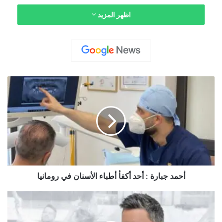
اظهر المزيد
أ
ح
م
د
ج
ب
ا
ر
ة
:
أحمد جبارة : أحد أكفأ أطباء الأسنان في رومانيا
أ
ح
ا
د
ل
أ
ن