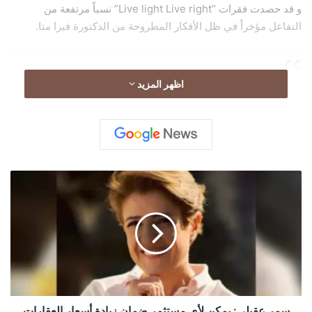
و قد حصدت فقرات “Live light Live right” نسباً مرتفعة من
التفاعل مؤخراً في ظل الأفكار المطروحة من الدكتورة فيرا متا.
اظهر المزيد
س
م
ر
ع
ق
ي
ل
ي
:
ي
سمر عقيلي: يمكن لأي مستثمر ضمان زيادة أسعار العقارات
View this post on Instagram