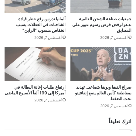
أ
د
س
م
ع
ج
جمعيات صناعة الشحن العالمية
ألمانيا تدرس رفع حظر قيادة
ا
ا
تدعو لرفض فرض رسوم عبور على
الشاحنات في العطلات بسبب
ر
ئ
المضايق
انخفاض منسوب “الراين”
ا
ز
أغسطس 7, 2026
أغسطس 7, 2026
ل
ة
ع
أ
ق
ف
ا
ض
ر
ل
ا
خ
ت
ب
ب
ي
صراع الفيفا ويويفا يتصاعد.. تهديد
ارتفاع طلبات إعانة البطالة في
م
بمقاطعة كأس العالم يضع إنفانتينو
أميركا إلى 199 ألفاً الأسبوع الماضي
ر
تحت الضغط
ر
ة
أغسطس 7, 2026
و
ت
أغسطس 7, 2026
ر
ج
ا
م
اترك تعليقاً
ل
ي
و
ل