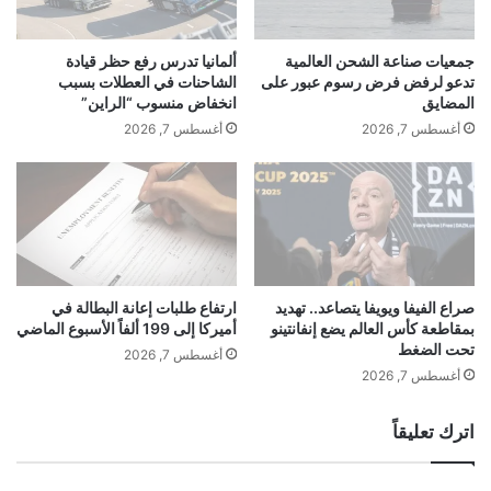
م
.
ح
ا
ا
ل
جمعيات صناعة الشحن العالمية
ألمانيا تدرس رفع حظر قيادة
ج
أ
تدعو لرفض فرض رسوم عبور على
الشاحنات في العطلات بسبب
ت
ز
المضايق
انخفاض منسوب “الراين”
ه
ي
أغسطس 7, 2026
أغسطس 7, 2026
ا
ا
ء
ا
ل
م
س
ت
ع
صراع الفيفا ويويفا يتصاعد.. تهديد
ارتفاع طلبات إعانة البطالة في
بمقاطعة كأس العالم يضع إنفانتينو
أميركا إلى 199 ألفاً الأسبوع الماضي
م
تحت الضغط
ل
أغسطس 7, 2026
ة
أغسطس 7, 2026
ت
د
اترك تعليقاً
خ
ل
ا