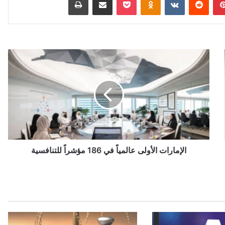
ا
ل
إ
م
ا
ر
ا
ت
ا
ل
الإمارات الأولى عالمياً في 186 مؤشراً للتنافسية
أ
و
ل
ى
ع
ا
ل