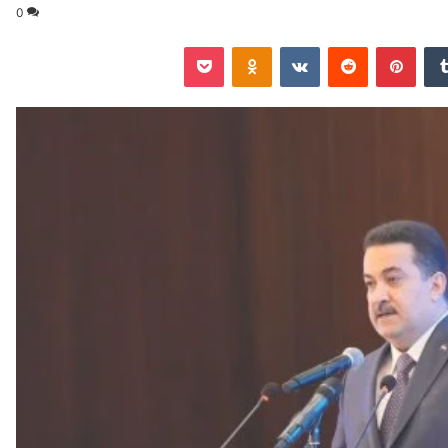
0
‏Tumblr
بينتيريست
‏Reddit
‏VKontakte
Odnoklassniki
‫Pocket