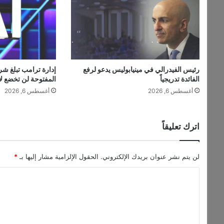
ف
ة
ب
ط
و
ل
رئيس الفيدرالي في مينيابوليس يدعو لرفع
ة
الفائدة تدريجياً
المفتوحة لن تخضع لا
إ
أغسطس 6, 2026
أغسطس 6, 2026
ق
ل
ي
م
اترك تعليقاً
ي
ة
ج
لن يتم نشر عنوان بريدك الإلكتروني.
الحقول الإلزامية مشار إليها بـ
*
د
ا
ي
د
ل
ة
ت
.
.
ع