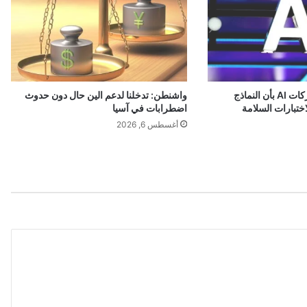
م
ي
اً
ف
ي
1
إدارة ترامب تبلغ شركات AI بأن النماذج
واشنطن: تدخلنا لدعم الين حال دون حدوث
8
ختبارات السلامة
اضطرابات في آسيا
6
أغسطس 6, 2026
م
ؤ
ش
ر
اً
ل
ل
ت
ن
ا
ف
س
ي