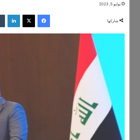
يوليو 5, 2023
فيسبوك
‫X
لينكدإن
شاركها