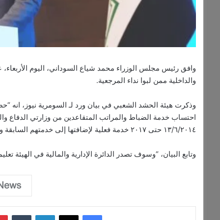
وافق رئيس مجلس الوزراء محمد شياع السوداني، اليوم الأربعاء، 
والداخلية ممن لبوا نداء المرجعية.
وذكرت هيئة الحشد الشعبي في بيان ورد لـ السومرية نيوز، انه “
احتساب خدمة الضباط والمراتب المتقاعدين من وزارتي الدفاع والدا
١٣/٦/٢٠١٤ حتى ٢٠١٧ خدمة فعلية لإضافتها إلى خدمتهم السابقة وإعادة احتساب رواتبهم تكريما لجهادهم وتضحياتهم الوطنية”.
وتابع البيان، “وسوف تصدر الدائرة الإدارية والمالية في الهيئة تعلي
فيسبوك
‫X
لينكدإن
‏Tumblr