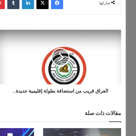
شاركها
ا
ل
ع
ر
ا
ق
ق
ر
ي
ب
العراق قريب من استضافة بطولة إقليمية جديدة..
م
ن
ا
مقالات ذات صلة
س
ت
ض
ا