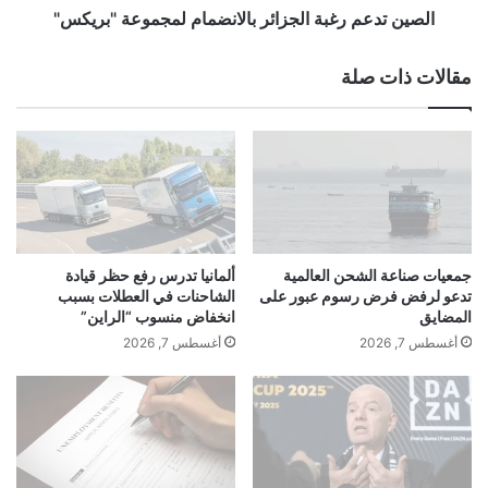
د
ر
الصين تدعم رغبة الجزائر بالانضمام لمجموعة "بريكس"
أ
غ
ي
ب
مقالات ذات صلة
إ
ة
ص
ا
ا
ل
ب
ج
ة
ز
ب
ا
ف
ئ
ي
ر
ر
ب
جمعيات صناعة الشحن العالمية
ألمانيا تدرس رفع حظر قيادة
و
ا
تدعو لرفض فرض رسوم عبور على
الشاحنات في العطلات بسبب
س
ل
المضايق
انخفاض منسوب “الراين”
إ
ا
أغسطس 7, 2026
أغسطس 7, 2026
ي
ن
ب
ض
و
م
ل
ا
ا
م
و
ل