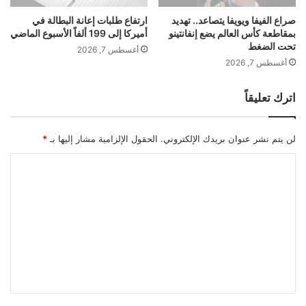
ح
م
م
ج
صراع الفيفا ويويفا يتصاعد.. تهديد
ارتفاع طلبات إعانة البطالة في
ى
بمقاطعة كأس العالم يضع إنفانتينو
أميركا إلى 199 ألفاً الأسبوع الماضي
م
تحت الضغط
م
و
أغسطس 7, 2026
ا
ع
أغسطس 7, 2026
ر
ة
ب
"
اترك تعليقاً
و
ب
ر
ر
غ
ي
لن يتم نشر عنوان بريدك الإلكتروني.
الحقول الإلزامية مشار إليها بـ
*
ا
ك
ل
س
ا
ن
"
ل
ز
ت
ف
ي
ع
ة
ل
ي
ق