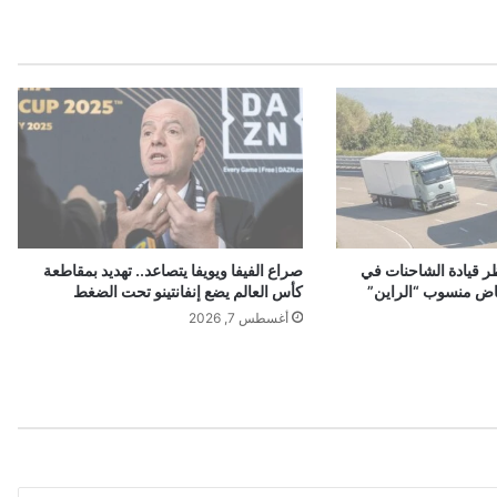
ر
ح
ف
ي
د
ي
و
ك
ل
ي
ب
ر قيادة الشاحنات في
صراع الفيفا ويويفا يتصاعد.. تهديد بمقاطعة
"
اض منسوب “الراين”
كأس العالم يضع إنفانتينو تحت الضغط
م
أغسطس 7, 2026
ل
ك
ة
ا
ح
س
ا
س