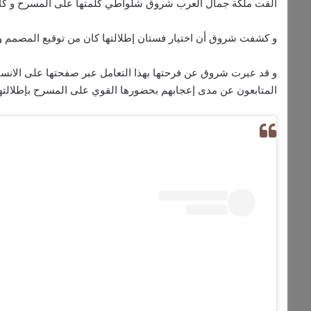
ألقت ملكة جمال العرب شروق شلواطي كلمتها على المسرح و كان
و كشفت شروق أن اختيار فستان إطلالتها كان من توقيع المصمم وائل Gio Dress, و تسريحة شعرها من مركز e Salon
و قد عبرت شروق عن فرحتها بهذا التعامل عبر صفحتها على الانستغر
المتابعون عن مدى إعجابهم بحضورها القوي على المسرح بإطلالتها