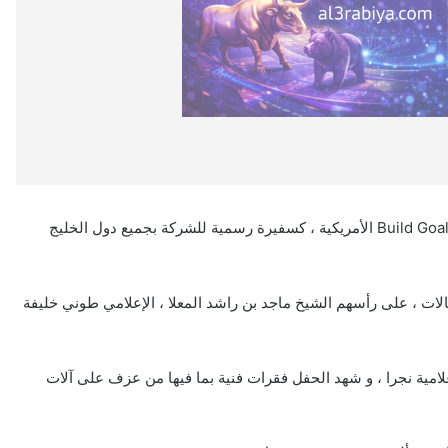
تألقت ملكة جمال العرب شروق شلواطي في حفل انطلاق شركة Build Goal الأمريكية ، كسفيرة رسمية للشركة بجميع دول الخليج
 ، على رأسهم الشيخ ماجد بن راشد المعلا ، الإعلامي طوني خليفة
امية نجرا ، و شهد الحفل فقرات فنية بما فيها من عزف على آلات