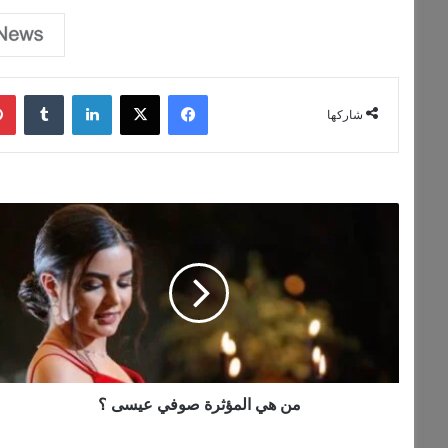
فيسبوك
‫X
لينكدإن
‏Tumblr
شاركها
م
ن
ه
ي
ا
ل
م
ؤ
ث
ر
من هي المؤثرة صوفي عيسى ؟
ة
ص