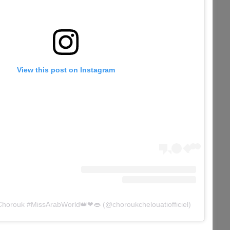
View this post on Instagram
Chorouk #MissArabWorld👑❤👄 (@choroukchelouatiofficiel)