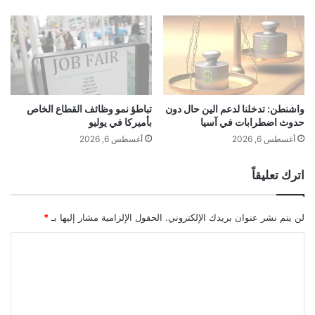
م
و
ض
ب
ا
ا
ن
ل
ي
م
ة
ح
ت
ا
واشنطن: تدخلنا لدعم الين حال دون
تباطؤ نمو وظائف القطاع الخاص
حدوث اضطرابات في آسيا
بأميركا في يوليو
ج
ي
أغسطس 6, 2026
أغسطس 6, 2026
ن
:
اترك تعليقاً
"
ف
ع
لن يتم نشر عنوان بريدك الإلكتروني.
الحقول الإلزامية مشار إليها بـ
*
ل
ا
ا
ل
ل
خ
ي
ت
ر
ع
د