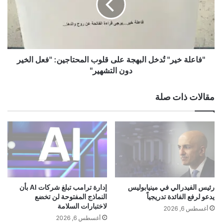
ي
ل
ي
ة
ف
خ
ت
ي
ت
ر
ح
"
"فاعلة خير" تُدخل البهجة على قلوب المحتاجين: "فعل الخير
خ
تُ
دون التشهير"
ي
د
م
خ
مقالات ذات صلة
ة
ل
"
ا
ح
ل
ك
ب
ا
ه
ي
ج
ا
ة
ت
ع
"
ل
رئيس الفيدرالي في مينيابوليس
إدارة ترامب تبلغ شركات AI بأن
ا
ى
يدعو لرفع الفائدة تدريجياً
النماذج المفتوحة لن تخضع
ل
ق
لاختبارات السلامة
أغسطس 6, 2026
ر
ل
أغسطس 6, 2026