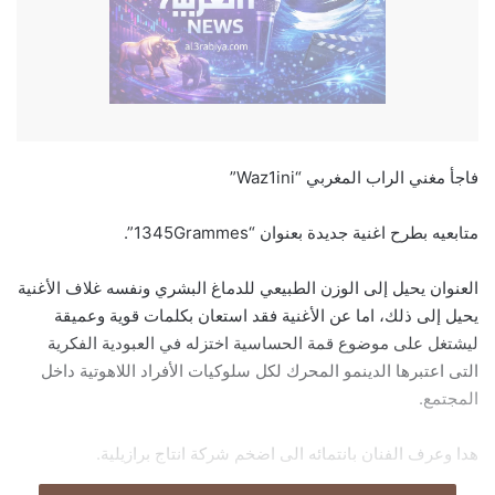
فاجأ مغني الراب المغربي “Waz1ini”
متابعيه بطرح اغنية جديدة بعنوان “1345Grammes”.
العنوان يحيل إلى الوزن الطبيعي للدماغ البشري ونفسه غلاف الأغنية
يحيل إلى ذلك، اما عن الأغنية فقد استعان بكلمات قوية وعميقة
ليشتغل على موضوع قمة الحساسية اختزله في العبودية الفكرية
التى اعتبرها الدينمو المحرك لكل سلوكيات الأفراد اللاهوتية داخل
المجتمع.
هدا وعرف الفنان بانتمائه الى اضخم شركة انتاج برازيلية.