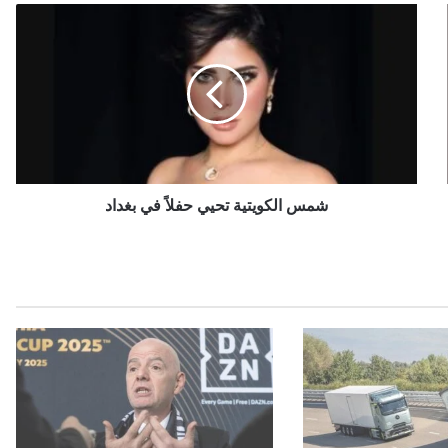
ش
م
س
ا
ل
ك
و
ي
ت
ي
شمس الكويتية تحيي حفلاً في بغداد
ة
ت
ح
ي
ي
ح
ف
ل
اً
ف
ي