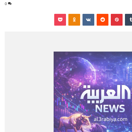
0
‏Tumblr
بينتيريست
‏Reddit
‏VKontakte
Odnoklassniki
‫Pocket