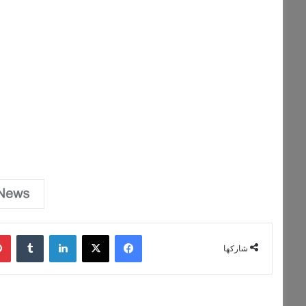
فيسبوك
‫X
لينكدإن
‏Tumblr
شاركها