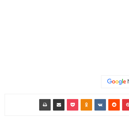
بينتيريست
‏Reddit
‏VKontakte
Odnoklassniki
‫Pocket
مشاركة عبر البريد
طباعة