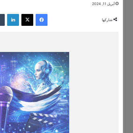
أبريل 11, 2024
فيسبوك
‫X
لينكدإن
شاركها