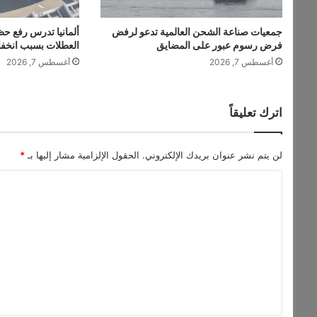
د
ي
جمعيات صناعة الشحن العالمية تدعو لرفض
ألمانيا تدرس رفع حظ
د
فرض رسوم عبور على المضايق
العطلات بسبب انخف
ة
أغسطس 7, 2026
أغسطس 7, 2026
"
س
ع
ا
اترك تعليقاً
د
ة
م
لن يتم نشر عنوان بريدك الإلكتروني.
الحقول الإلزامية مشار إليها بـ
*
ؤ
ا
ب
د
ل
ة
ت
"
ع
ل
ي
ق