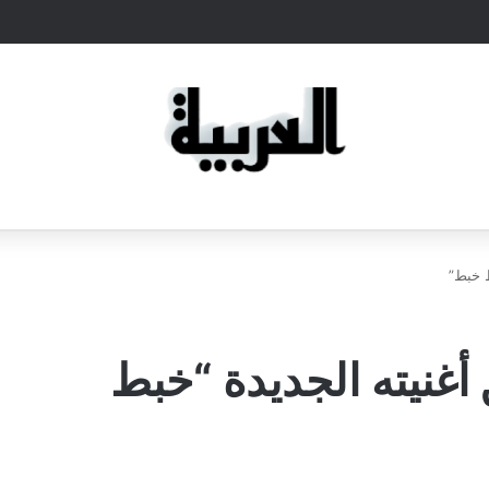
ط خبط”
أغنيته الجديدة “خبط