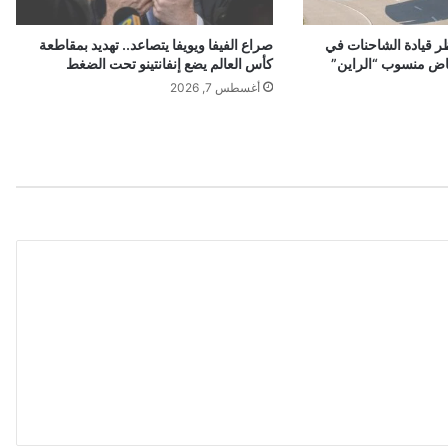
ب
غ
ر قيادة الشاحنات في
صراع الفيفا ويويفا يتصاعد.. تهديد بمقاطعة
د
اض منسوب “الراين”
كأس العالم يضع إنفانتينو تحت الضغط
ا
أغسطس 7, 2026
د