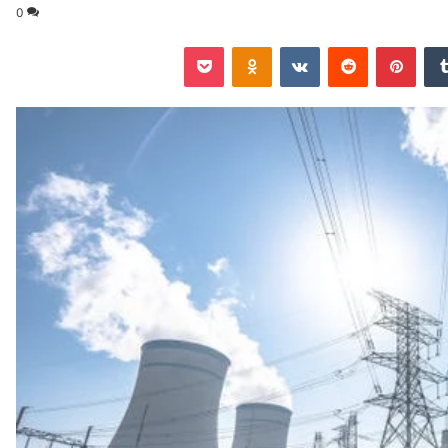
0
‏Tumblr
بينتيريست
‏Reddit
‏VKontakte
Odnoklassniki
‫Pocket