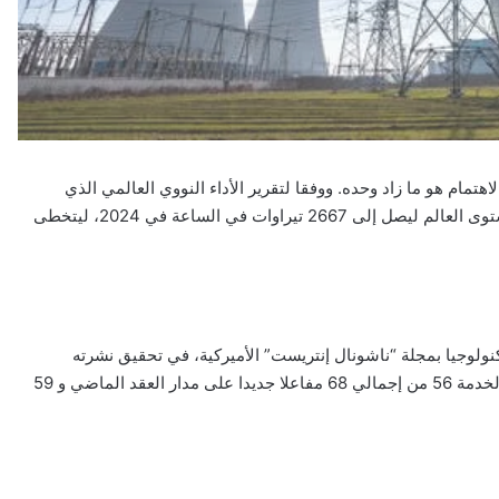
لاهتمام هو ما زاد وحده. ووفقا لتقرير الأداء النووي العالمي الذي
تصدره الجمعية النووية العالمية ازداد توليد الطاقة النووية على مستوى العالم ليصل إلى 2667 تيراوات في الساعة في 2024، ليتخطى
نولوجيا بمجلة “ناشونال إنتريست” الأميركية، في تحقيق نشرته
المجلة، إن آسيا كانت المحرك في معظم هذه الزيادة، حيث دخل الخدمة 56 من إجمالي 68 مفاعلا جديدا على مدار العقد الماضي و 59