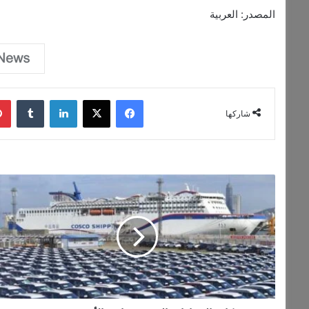
المصدر: العربية
فيسبوك
‫X
لينكدإن
‏Tumblr
شاركها
ش
ر
ك
ا
ت
ا
ل
س
ي