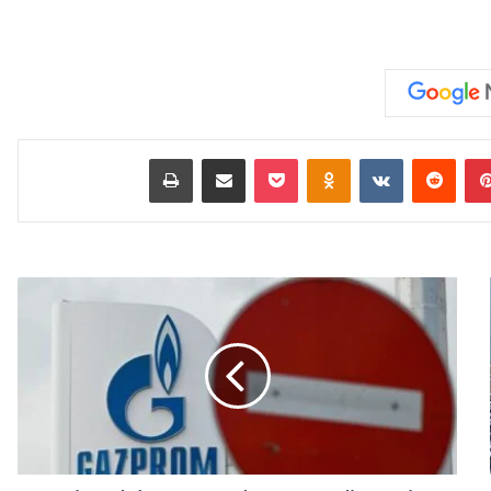
بينتيريست
‏Reddit
‏VKontakte
Odnoklassniki
‫Pocket
مشاركة عبر البريد
طباعة
"
غ
ا
ز
ب
ر
و
م
"