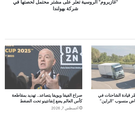
ا
"غازبروم" الروسية تعثر على مشتر محتمل لحصتها في
ل
شركة بهولندا
ر
و
س
ي
ة
ت
ع
ث
ر
ع
ل
ى
م
ر قيادة الشاحنات في
صراع الفيفا ويويفا يتصاعد.. تهديد بمقاطعة
ش
اض منسوب “الراين”
كأس العالم يضع إنفانتينو تحت الضغط
ت
أغسطس 7, 2026
ر
م
ح
ت
م