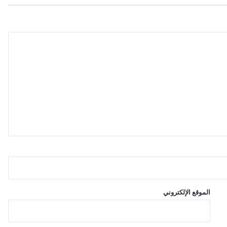
ل
ل
ح
ص
ت
ه
ا
ف
ي
ش
ر
ك
ة
ب
ه
و
ل
ن
الموقع الإلكتروني
د
ا