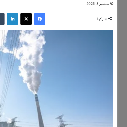
سبتمبر 8, 2025
فيسبوك
‫X
لينكدإن
شاركها