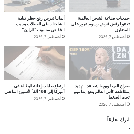
ي
ة
ن
ا
ي
ل
جمعيات صناعة الشحن العالمية
ألمانيا تدرس رفع حظر قيادة
ر
ك
تدعو لرفض فرض رسوم عبور على
الشاحنات في العطلات بسبب
و
ب
المضايق
انخفاض منسوب “الراين”
ا
ر
أغسطس 7, 2026
أغسطس 7, 2026
ي
ى
ة
ف
خ
ي
ا
ا
ر
ل
ق
ص
ة
ي
ت
ن
صراع الفيفا ويويفا يتصاعد.. تهديد
ارتفاع طلبات إعانة البطالة في
ج
بمقاطعة كأس العالم يضع إنفانتينو
أميركا إلى 199 ألفاً الأسبوع الماضي
ت
تحت الضغط
م
ع
أغسطس 7, 2026
ع
و
أغسطس 7, 2026
ب
د
ي
ل
اترك تعليقاً
ن
ل
ا
ن