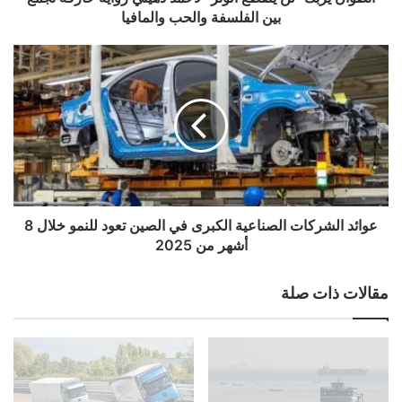
"
بين الفلسفة والحب والمافيا
ل
ن
ع
ي
و
ن
ا
ق
ئ
ط
د
ع
ا
ا
ل
ل
ش
و
ر
ت
ك
عوائد الشركات الصناعية الكبرى في الصين تعود للنمو خلال 8
ر
ا
أشهر من 2025
"
ت
ل
ا
مقالات ذات صلة
أ
ل
ح
ص
م
ن
د
ا
د
ع
ه
ي