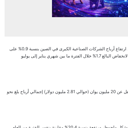
أظهرت بيانات رسمية أصدرتها الهيئة الوطنية للإحصاء يوم السبت، ارتفاع أرباح الشركات الصناعية الكبرى في الصين بنسبة 0.9% على
أساس سنوي خلال الأشهر الثمانية الأولى من عام 2025، عاكسة الانخفاض البالغ 1.7% خلال الفترة ما بين شهري يناير إلى يوليو
وشهدت الشركات الصناعية التي تحقق إيرادات رئيسية سنوية لا تقل عن 20 مليون يوان (حوالي 2.81 مليون دولار) إجمالي أرباح بلغ نحو
وخلال أغسطس الماضي، تعافت أرباح الشركات الصناعية الكبرى بشكل ملحوظ، مرتفعة بنسبة 20.4% مقارنة بنفس الفترة من العام