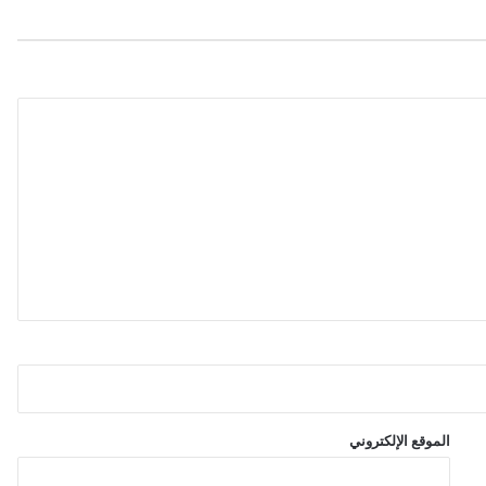
ا
ت
ه
ا
ف
ي
ا
ل
أ
س
و
ا
ق
ا
ل
م
ت
ق
د
م
الموقع الإلكتروني
ة