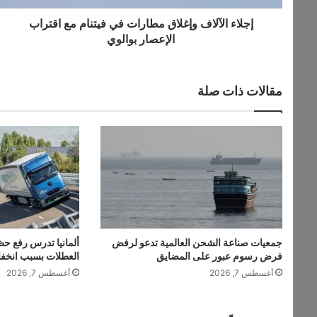
ل
ا
إجلاء الآلاف وإغلاق مطارات في فيتنام مع اقتراب
ف
الإعصار بوالوي
و
إ
غ
مقالات ذات صلة
ل
ا
ق
م
ط
ا
ر
ا
ت
ف
جمعيات صناعة الشحن العالمية تدعو لرفض
ألمانيا تدرس رفع حظ
ي
فرض رسوم عبور على المضايق
العطلات بسبب انخف
ف
أغسطس 7, 2026
أغسطس 7, 2026
ي
ت
ن