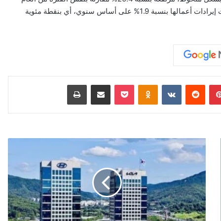
الماضي، مقارنة بانخفاض قدره 1.5% خلال يوليو الماضي. وارتفعت إيرادات أعمالها بنسبة 1.9% على أساس سنوي، أي بنقطة مئوية
بينتيريست
‏Reddit
‏VKontakte
Odnoklassniki
‫Pocket
مشاركة عبر البريد
طباعة
"
ه
ي
و
ن
د
ا
ي