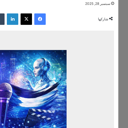
سبتمبر 28, 2025
فيسبوك
‫X
لينكدإن
شاركها