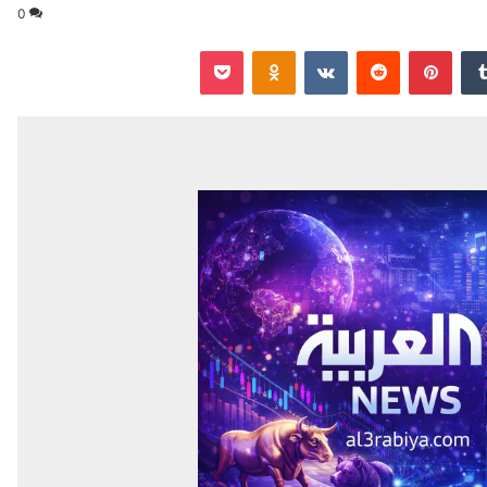
0
‏Tumblr
بينتيريست
‏Reddit
‏VKontakte
Odnoklassniki
‫Pocket