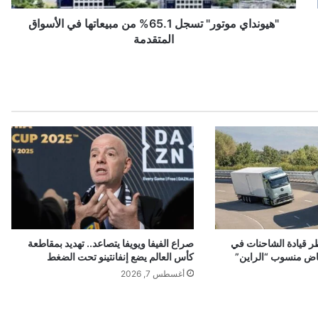
م
و
"هيونداي موتور" تسجل 65.1% من مبيعاتها في الأسواق
ت
المتقدمة
و
ر
"
ت
س
ج
ل
6
5
.
1
%
م
ر قيادة الشاحنات في
صراع الفيفا ويويفا يتصاعد.. تهديد بمقاطعة
ن
اض منسوب “الراين”
كأس العالم يضع إنفانتينو تحت الضغط
م
أغسطس 7, 2026
ب
ي
ع