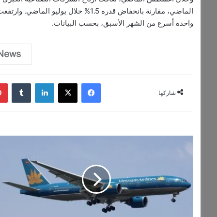
واحدة أسرع من الشهر الأسبق، بحسب البيانات.
فيسبوك
‫X
لينكدإن
‏Tumblr
شاركها
إ
ج
ل
ا
ء
ا
ل
آ