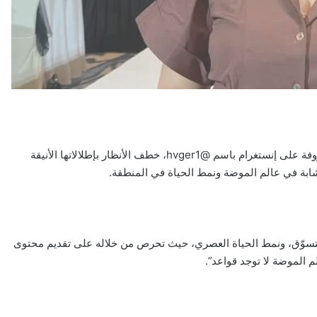
دبي – تواصل المؤثرة في عالم الموضة هاجر محمد محمود، المعروفة على إنستغرام باسم @hvger1، خطف الأنظار بإطلالاتها الأنيقة
شابة في عالم الموضة ونمط الحياة في المنطقة.
 الأناقة، التسوّق، ونمط الحياة العصري، حيث تحرص من خلاله على تقديم محتوى
 الموضة لا توجد قواعد”.