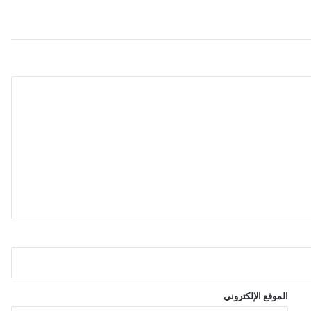
5
م
ل
ي
ا
ر
د
و
ل
ا
ر
ب
س
و
ق
ا
ل
ا
س
ت
ث
الموقع الإلكتروني
م