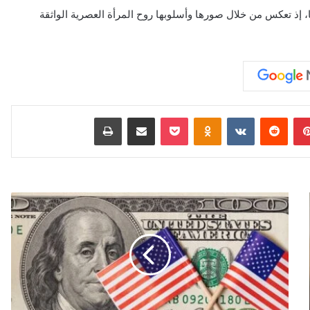
ها، إذ تعكس من خلال صورها وأسلوبها روح المرأة العصرية الواثقة
بينتيريست
‏Reddit
‏VKontakte
Odnoklassniki
‫Pocket
مشاركة عبر البريد
طباعة
ص
ن
د
و
ق
ت
ق
ا