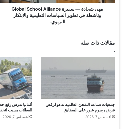
—
س
مهى شحادة — سفيرة Global School Alliance
ف
وناشطة في تطوير السياسات التعليمية والابتكار
ي
التربوي.
ر
ة
G
مقالات ذات صلة
l
o
b
a
l
S
c
h
o
o
جمعيات صناعة الشحن العالمية تدعو لرفض
ألمانيا تدرس رفع حظ
l
فرض رسوم عبور على المضايق
العطلات بسبب انخف
A
أغسطس 7, 2026
أغسطس 7, 2026
l
l