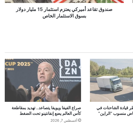
ع
د
صندوق تقاعد أميركي يعتزم استثمار 15 مليار دولار
أ
بسوق الاستثمار الخاص
م
ي
ر
ك
ي
ي
ع
ت
ز
م
ا
س
ت
ث
ر قيادة الشاحنات في
صراع الفيفا ويويفا يتصاعد.. تهديد بمقاطعة
م
اض منسوب “الراين”
كأس العالم يضع إنفانتينو تحت الضغط
ا
أغسطس 7, 2026
ر
1