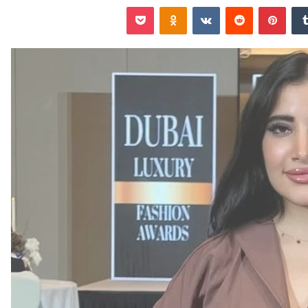
‏Tumblr
بينتيريست
‏Reddit
‏VKontakte
Odnoklassniki
‫Pocket