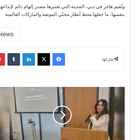
وتُقيم هاجر في دبي، المدينة التي تعتبرها مصدر إلهام دائم لإبداع
بنفسها، ما جعلها محط أنظار محبّي الموضة والماركات العالمية
فيسبوك
‫X
لينكدإن
‏Tumblr
شاركها
م
ه
ى
ش
ح
ا
د
ة