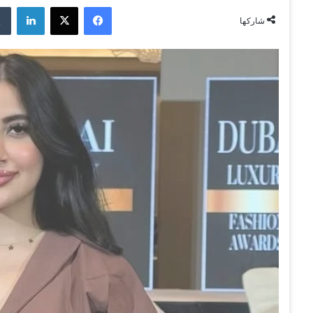
فيسبوك
‫X
لينكدإن
شاركها