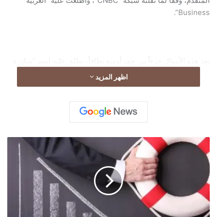
المتقدم، وفقاً لما نقلته شبكة “CNBC”، واطلعت عليه “العربية
Business”.
تعد هذه الأموال جزءاً من جهد أوسع نطاقاً، يطلق عليه اسم “مبادرة
الأمن والمرونة”، حيث أعلن “جي بي مورغان” عن تمويل أو تسهيل
اظهر المزيد
تمويل بقيمة 1.5 تريليون دولار لشركات يعتبرها حيوية. وأضاف أن
المبلغ الإجمالي يزيد بنسبة 50% عن الخطة السابقة.
ا
س
ت
م
ر
ا
ر
م