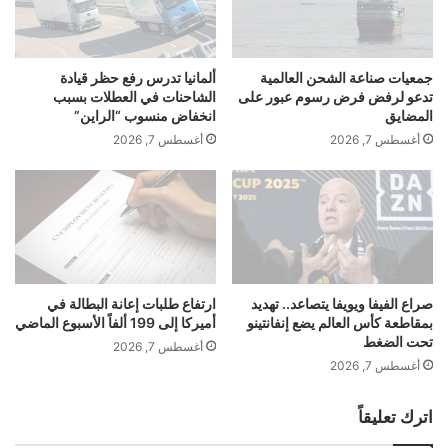
ل
ل
أ
إ
ل
ي
م
ج
جمعيات صناعة الشحن العالمية
ألمانيا تدرس رفع حظر قيادة
ا
ا
تدعو لرفض فرض رسوم عبور على
الشاحنات في العطلات بسبب
ن
ر
المضايق
انخفاض منسوب “الراين”
ي
ا
أغسطس 7, 2026
أغسطس 7, 2026
ة
ت
ي
ع
ي
ق
ا
ل
ن
صراع الفيفا ويويفا يتصاعد.. تهديد
ارتفاع طلبات إعانة البطالة في
بمقاطعة كأس العالم يضع إنفانتينو
أميركا إلى 199 ألفاً الأسبوع الماضي
م
تحت الضغط
و
أغسطس 7, 2026
ا
أغسطس 7, 2026
ل
ا
اترك تعليقاً
ق
ت