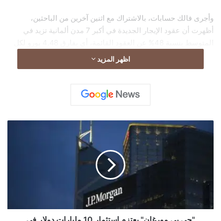
وأجرى فالك حسابات، بالاشتراك مع اثنين آخرين من الباحثين،
أظهرت أن عقود الإيجار الجديدة في أكبر 7 مدن ألمانية تزيد في
المتوسط بنسبة 48% عن العقود القائمة، أي بفارق 4.48 يورو لكل
متر مربع، وفقًا لوكالة الأنباء الألمانية (د.ب.أ).
اظهر المزيد
"
ج
ي
ب
ي
م
و
ر
غ
ا
"جي بي مورغان" يعتزم استثمار 10 مليارات دولار في