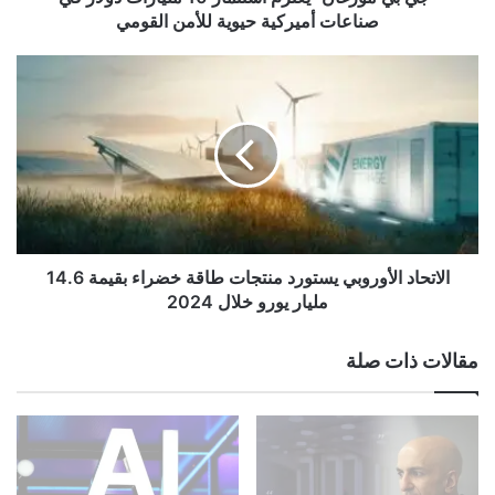
ن
صناعات أميركية حيوية للأمن القومي
"
ي
ا
ع
ل
ت
ا
ز
ت
م
ح
ا
ا
س
د
ت
ا
ث
ل
م
أ
الاتحاد الأوروبي يستورد منتجات طاقة خضراء بقيمة 14.6
ا
و
مليار يورو خلال 2024
ر
ر
1
و
مقالات ذات صلة
0
ب
م
ي
ل
ي
ي
س
ا
ت
ر
و