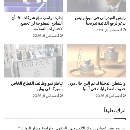
ا
ر
ت
د
د
م
رئيس الفيدرالي في مينيابوليس
إدارة ترامب تبلغ شركات AI بأن
و
ن
يدعو لرفع الفائدة تدريجياً
النماذج المفتوحة لن تخضع
ل
ت
لاختبارات السلامة
أغسطس 6, 2026
ا
ج
أغسطس 6, 2026
ر
ا
ف
ت
ي
ط
ص
ا
ن
ق
ا
ة
ع
خ
ا
ض
واشنطن: تدخلنا لدعم الين حال دون
تباطؤ نمو وظائف القطاع الخاص
ت
حدوث اضطرابات في آسيا
بأميركا في يوليو
ر
أ
ا
أغسطس 6, 2026
أغسطس 6, 2026
م
ء
ي
ب
اترك تعليقاً
ر
ق
ك
ي
ي
م
لن يتم نشر عنوان بريدك الإلكتروني.
الحقول الإلزامية مشار إليها بـ
*