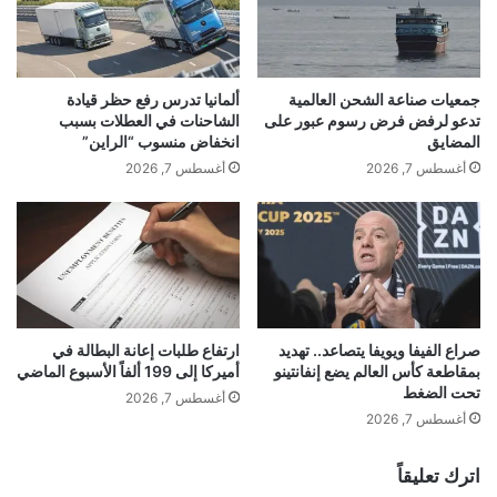
ل
ل
ذ
ي
ي
ا
ج
ب
جمعيات صناعة الشحن العالمية
ألمانيا تدرس رفع حظر قيادة
م
ا
تدعو لرفض فرض رسوم عبور على
الشاحنات في العطلات بسبب
ع
ن
المضايق
انخفاض منسوب “الراين”
ب
ي
أغسطس 7, 2026
أغسطس 7, 2026
ي
ة
ن
ب
ش
ف
غ
ض
ف
ل
ا
ت
ل
ق
د
ر
صراع الفيفا ويويفا يتصاعد.. تهديد
ارتفاع طلبات إعانة البطالة في
ر
بمقاطعة كأس العالم يضع إنفانتينو
أميركا إلى 199 ألفاً الأسبوع الماضي
ي
تحت الضغط
ا
ر
أغسطس 7, 2026
ج
ع
أغسطس 7, 2026
ا
ن
ت
ت
اترك تعليقاً
و
ح