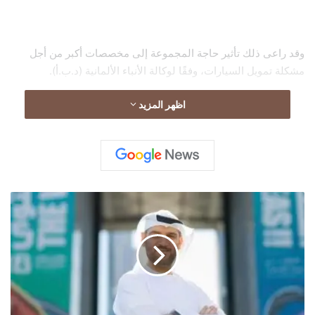
وقد راعى ذلك تأثير حاجة المجموعة إلى مخصصات أكبر من أجل
مشكلة تمويل السيارات، وفقًا لوكالة الأنباء الألمانية (د.ب.أ).
اظهر المزيد
س
ع
ي
د
ا
ل
ج
ن