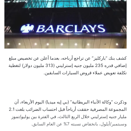
كشف بنك “باركليز” عن تراجع أرباحه، بعدما أعلن عن تخصيص مبلغ
إضافي قدره 235 مليون جنيه إسترليني (313 مليون دولار) لتغطية
تكلفة تعويض عملاء قروض السيارات السابقين.
وذكرت “وكالة الأنباء البريطانية” (بي إيه ميديا) اليوم الأربعاء، أن
المجموعة المصرفية حققت أرباحاً قبل احتساب الضرائب بلغت 2.1
مليار جنيه إسترليني خلال الربع الثالث، في الفترة بين يوليو/تموز
وسبتمبر/أيلول، بانخفاض نسبته 7% عن العام السابق.