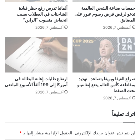
2
ت
جمعيات صناعة الشحن العالمية
ألمانيا تدرس رفع حظر قيادة
6
ر
تدعو لرفض فرض رسوم عبور على
الشاحنات في العطلات بسبب
0
ح
المضايق
انخفاض منسوب “الراين”
أ
ف
أغسطس 7, 2026
أغسطس 7, 2026
ل
ر
ف
ض
م
ض
ع
ر
ا
ي
ل
ب
ج
ة
ج
ل
صراع الفيفا ويويفا يتصاعد.. تهديد
ارتفاع طلبات إعانة البطالة في
ر
بمقاطعة كأس العالم يضع إنفانتينو
أميركا إلى 199 ألفاً الأسبوع الماضي
ل
تحت الضغط
ا
ث
أغسطس 7, 2026
ف
ر
أغسطس 7, 2026
ي
و
ك
ة
اترك تعليقاً
ع
ل
ى
لن يتم نشر عنوان بريدك الإلكتروني.
الحقول الإلزامية مشار إليها بـ
*
ا