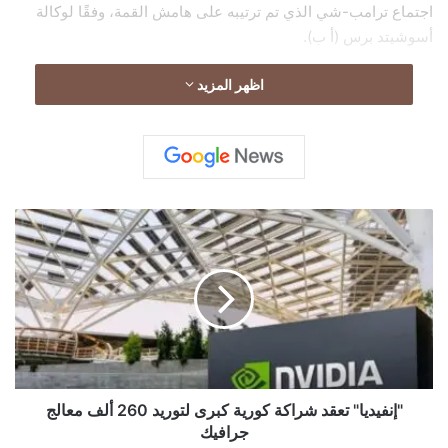
اجتماع ترامب-شي الذي تم ترتيبه على هامش القمة، وفقًا لوكالة
أسوشيتد برس (أ ب).
اظهر المزيد
"
إ
ن
ف
ي
د
ي
ا
"
ت
"إنفيديا" تعقد شراكة كورية كبرى لتوريد 260 ألف معالج
ع
جرافيك