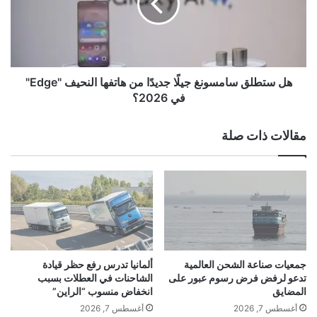
د
ط
ب
ل
ح
ق
م
س
ا
ا
ي
م
هل ستطلق سامسونغ جيلًا جديدًا من هاتفها النحيف "Edge"
ة
س
في 2026؟
ا
و
ل
ن
مقالات ذات صلة
ت
غ
ج
ج
ا
ي
ر
لً
ة
ا
ا
ج
ل
د
ح
ي
ر
دً
جمعيات صناعة الشحن العالمية
ألمانيا تدرس رفع حظر قيادة
ة
ا
تدعو لرفض فرض رسوم عبور على
الشاحنات في العطلات بسبب
ا
م
المضايق
انخفاض منسوب “الراين”
ل
ن
أغسطس 7, 2026
أغسطس 7, 2026
ع