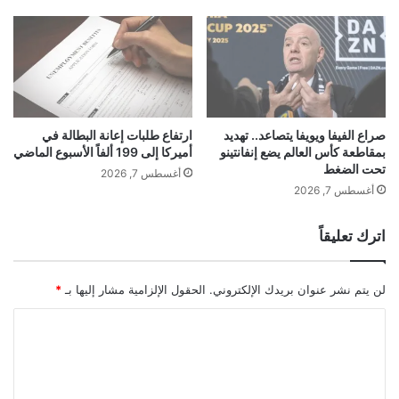
ه
ا
ا
ل
ت
م
ف
ي
ه
ة
ا
ف
ا
ي
ل
صراع الفيفا ويويفا يتصاعد.. تهديد
ارتفاع طلبات إعانة البطالة في
م
بمقاطعة كأس العالم يضع إنفانتينو
أميركا إلى 199 ألفاً الأسبوع الماضي
ن
تحت الضغط
ن
ح
أغسطس 7, 2026
ت
ي
أغسطس 7, 2026
د
ف
ى
"
اترك تعليقاً
"
E
أ
d
ب
g
لن يتم نشر عنوان بريدك الإلكتروني.
الحقول الإلزامية مشار إليها بـ
*
ي
e
ك
"
ا
"
ف
ل
ي
ت
2
0